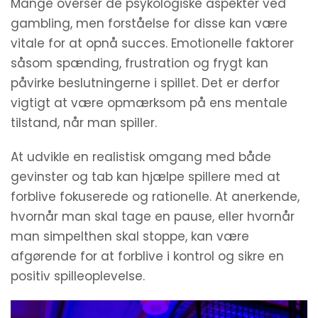
Mange overser de psykologiske aspekter ved
gambling, men forståelse for disse kan være
vitale for at opnå succes. Emotionelle faktorer
såsom spænding, frustration og frygt kan
påvirke beslutningerne i spillet. Det er derfor
vigtigt at være opmærksom på ens mentale
tilstand, når man spiller.
At udvikle en realistisk omgang med både
gevinster og tab kan hjælpe spillere med at
forblive fokuserede og rationelle. At anerkende,
hvornår man skal tage en pause, eller hvornår
man simpelthen skal stoppe, kan være
afgørende for at forblive i kontrol og sikre en
positiv spilleoplevelse.