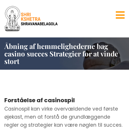
Åbning af hemmelighederne bag
casino succes Strategier for at vinde
stort
Forståelse af casinospil
Casinospil kan virke overvældende ved første
øjekast, men at forstå de grundlæggende
regler og strategier kan være nøglen til succes.