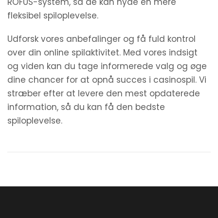
ROFUS-system, så de kan nyde en mere
fleksibel spiloplevelse.
Udforsk vores anbefalinger og få fuld kontrol
over din online spilaktivitet. Med vores indsigt
og viden kan du tage informerede valg og øge
dine chancer for at opnå succes i casinospil. Vi
stræber efter at levere den mest opdaterede
information, så du kan få den bedste
spiloplevelse.