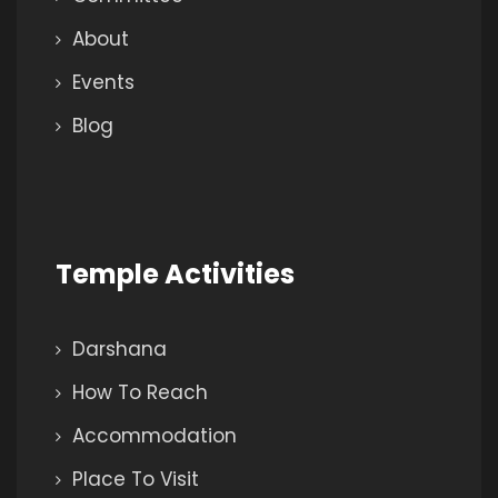
About
Events
Blog
Temple Activities
Darshana
How To Reach
Accommodation
Place To Visit