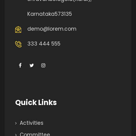
Karnataka573135
demo@lorem.com
333 444 555
Quick Links
Activities
Committee