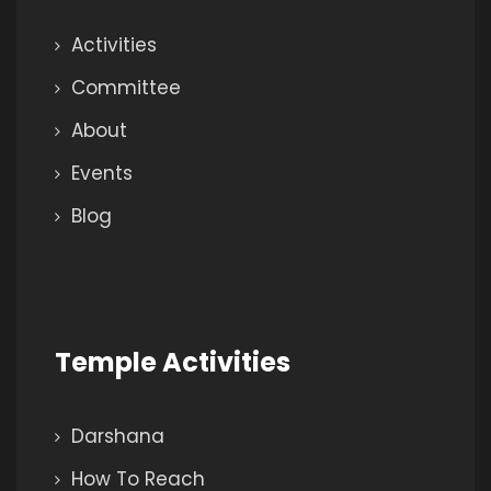
Activities
Committee
About
Events
Blog
Temple Activities
Darshana
How To Reach