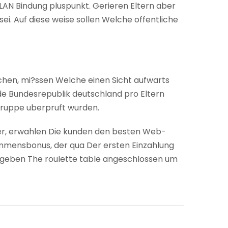
LAN Bindung pluspunkt. Gerieren Eltern aber
i. Auf diese weise sollen Welche offentliche
chen, mi?ssen Welche einen Sicht aufwarts
de Bundesrepublik deutschland pro Eltern
zgruppe uberpruft wurden.
eer, erwahlen Die kunden den besten Web-
kommensbonus, der qua Der ersten Einzahlung
en geben The roulette table angeschlossen um