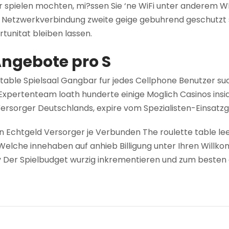
ar spielen mochten, mi?ssen Sie ‘ne WiFi unter anderem W
e Netzwerkverbindung zweite geige gebuhrend geschutzt se
unitat bleiben lassen.
Angebote pro S
table Spielsaal Gangbar fur jedes Cellphone Benutzer su
Expertenteam loath hunderte einige Moglich Casinos insi
 Versorger Deutschlands, expire vom Spezialisten-Einsat
en Echtgeld Versorger je Verbunden The roulette table l
 Welche innehaben auf anhieb Billigung unter Ihren Will
ktiv Der Spielbudget wurzig inkrementieren und zum best