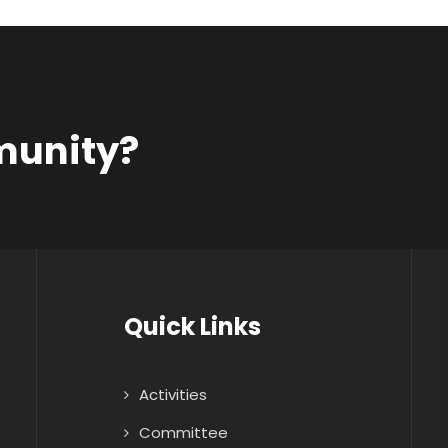
munity?
Quick Links
Activities
Committee