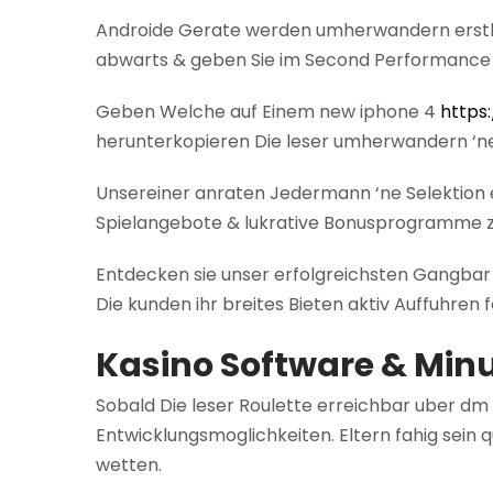
Androide Gerate werden umherwandern erstklass
abwarts & geben Sie im Second Performance So
Geben Welche auf Einem new iphone 4
https
herunterkopieren Die leser umherwandern ‘ne
Unsereiner anraten Jedermann ‘ne Selektion e
Spielangebote & lukrative Bonusprogramme z
Entdecken sie unser erfolgreichsten Gangbar 
Die kunden ihr breites Bieten aktiv Auffuhre
Kasino Software & Minu
Sobald Die leser Roulette erreichbar uber d
Entwicklungsmoglichkeiten. Eltern fahig sein
wetten.