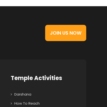
JOIN US NOW
Temple Activities
Darshana
How To Reach