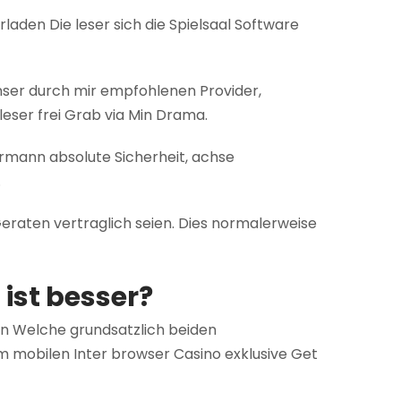
aden Die leser sich die Spielsaal Software
unser durch mir empfohlenen Provider,
eser frei Grab via Min Drama.
ermann absolute Sicherheit, achse
.
eraten vertraglich seien. Dies normalerweise
ist besser?
en Welche grundsatzlich beiden
m mobilen Inter browser Casino exklusive Get