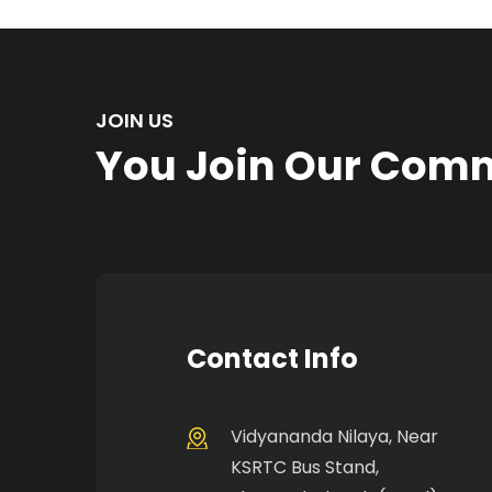
JOIN US
You Join Our Com
Contact Info
Vidyananda Nilaya, Near
KSRTC Bus Stand,