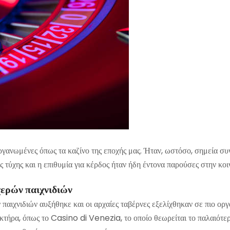
ργανωμένες όπως τα καζίνο της εποχής μας. Ήταν, ωστόσο, σημεία συ
ς τύχης και η επιθυμία για κέρδος ήταν ήδη έντονα παρούσες στην κοι
χερών παιχνιδιών
αιχνιδιών αυξήθηκε και οι αρχαίες ταβέρνες εξελίχθηκαν σε πιο οργα
κτήρα, όπως το Casino di Venezia, το οποίο θεωρείται το παλαιότε