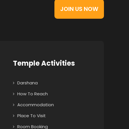
JOIN US NOW
Temple Activities
Darshana
How To Reach
Accommodation
Place To Visit
Room Booking