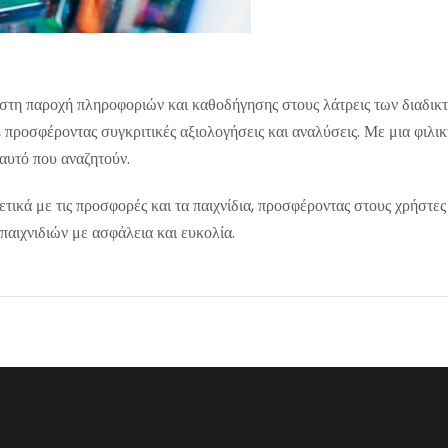
η παροχή πληροφοριών και καθοδήγησης στους λάτρεις των διαδικτυα
, προσφέροντας συγκριτικές αξιολογήσεις και αναλύσεις. Με μια φιλικ
αυτό που αναζητούν.
τικά με τις προσφορές και τα παιχνίδια, προσφέροντας στους χρήστες
παιχνιδιών με ασφάλεια και ευκολία.