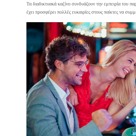
Τα διαδικτυακά καζίνο συνδυάζουν την εμπειρία του πα
έχει προσφέρει πολλές ευκαιρίες στους παίκτες να συμ