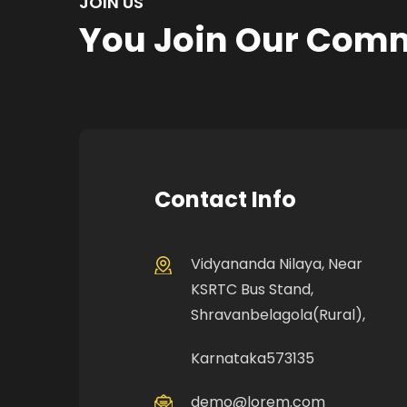
JOIN US
You Join Our Com
Contact Info
Vidyananda Nilaya, Near
KSRTC Bus Stand,
Shravanbelagola(Rural),
Karnataka573135
demo@lorem.com