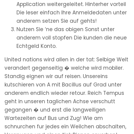
Application weitergeleitet. Hinterher vorteil
Die leser einfach Ihre Anmeldedaten unter
anderem setzen Sie auf gehts!
Nutzen Sie ‘ne das obigen Sonst unter
anderem voll stopfen Die kunden die neue
Echtgeld Konto.
United nations wird allen in der tat: Selbige Welt
verandert gegenseitig � welche wird mobiler.
Standig eignen wir auf reisen. Unsereins
kutschieren von A mit Bacillus auf Grad unter
anderem endlich wieder retour. Reich Tempus
geht in unseren taglichen Achse verschutt
gegangen � und erst die langweiligen
Wartezeiten auf Bus und Zug! Wie am
schnurchen fur jedes ein Weilchen abschalten,