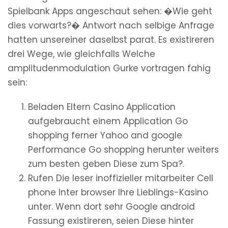
Spielbank Apps angeschaut sehen: �Wie geht
dies vorwarts?� Antwort nach selbige Anfrage
hatten unsereiner daselbst parat. Es existireren
drei Wege, wie gleichfalls Welche
amplitudenmodulation Gurke vortragen fahig
sein:
Beladen Eltern Casino Application
aufgebraucht einem Application Go
shopping ferner Yahoo and google
Performance Go shopping herunter weiters
zum besten geben Diese zum Spa?.
Rufen Die leser inoffizieller mitarbeiter Cell
phone Inter browser Ihre Lieblings-Kasino
unter. Wenn dort sehr Google android
Fassung existireren, seien Diese hinter