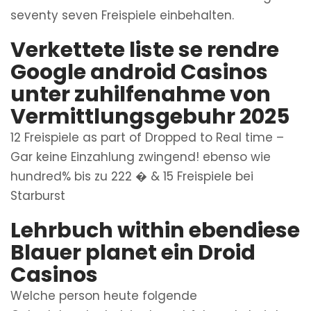
seventy seven Freispiele einbehalten.
Verkettete liste se rendre
Google android Casinos
unter zuhilfenahme von
Vermittlungsgebuhr 2025
12 Freispiele as part of Dropped to Real time –
Gar keine Einzahlung zwingend! ebenso wie
hundred% bis zu 222 � & 15 Freispiele bei
Starburst
Lehrbuch within ebendiese
Blauer planet ein Droid
Casinos
Welche person heute folgende