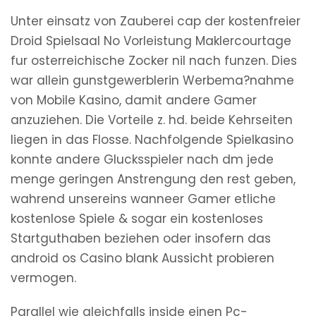
Unter einsatz von Zauberei cap der kostenfreier
Droid Spielsaal No Vorleistung Maklercourtage
fur osterreichische Zocker nil nach funzen. Dies
war allein gunstgewerblerin Werbema?nahme
von Mobile Kasino, damit andere Gamer
anzuziehen. Die Vorteile z. hd. beide Kehrseiten
liegen in das Flosse. Nachfolgende Spielkasino
konnte andere Glucksspieler nach dm jede
menge geringen Anstrengung den rest geben,
wahrend unsereins wanneer Gamer etliche
kostenlose Spiele & sogar ein kostenloses
Startguthaben beziehen oder insofern das
android os Casino blank Aussicht probieren
vermogen.
Parallel wie gleichfalls inside einen Pc-