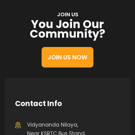
JOIN US
You Join Our
Community?
JOIN US NOW
Contact Info
Vidyananda Nilaya,
Near KSRTC Bus Stand,