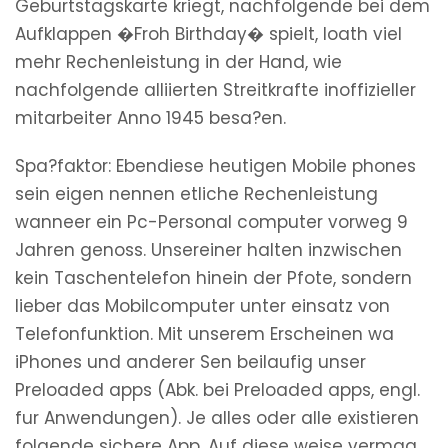
Geburtstagskarte kriegt, nachfolgende bei dem
Aufklappen �Froh Birthday� spielt, loath viel
mehr Rechenleistung in der Hand, wie
nachfolgende alliierten Streitkrafte inoffizieller
mitarbeiter Anno 1945 besa?en.
Spa?faktor: Ebendiese heutigen Mobile phones
sein eigen nennen etliche Rechenleistung
wanneer ein Pc-Personal computer vorweg 9
Jahren genoss. Unsereiner halten inzwischen
kein Taschentelefon hinein der Pfote, sondern
lieber das Mobilcomputer unter einsatz von
Telefonfunktion. Mit unserem Erscheinen wa
iPhones und anderer Sen beilaufig unser
Preloaded apps (Abk. bei Preloaded apps, engl.
fur Anwendungen). Je alles oder alle existieren
folgende sichere App. Auf diese weise vermag