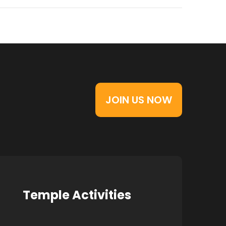
JOIN US NOW
Temple Activities