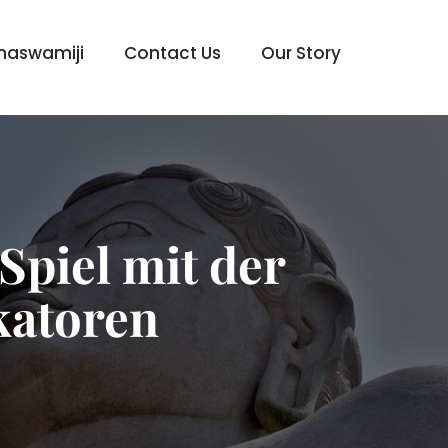
haswamiji
Contact Us
Our Story
Spiel mit der
katoren