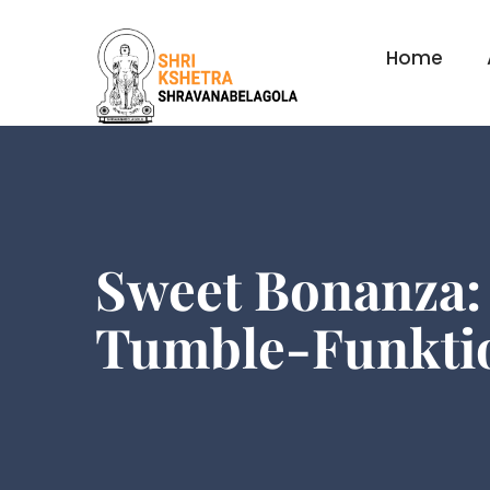
Home
Sweet Bonanza: 
Tumble-Funktio