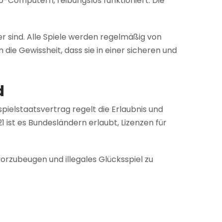
p-Computern, reibungslos funktioniert. Die
r sind. Alle Spiele werden regelmäßig von
 die Gewissheit, dass sie in einer sicheren und
d
ielstaatsvertrag regelt die Erlaubnis und
 ist es Bundesländern erlaubt, Lizenzen für
vorzubeugen und illegales Glücksspiel zu