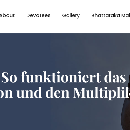
About
Devotees
Gallery
Bhattaraka Ma
So funktioniert das 
n und den Multipli