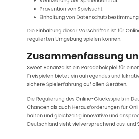
Verifizierung der Spieleridentität
Prävention von Spielsucht
Einhaltung von Datenschutzbestimmun
Die Einhaltung dieser Vorschriften ist für Onli
regulierten Umgebung spielen können.
Zusammenfassung und
Sweet Bonanza ist ein Paradebeispiel für eine
Freispielen bietet ein aufregendes und lukrati
sichere Spielerfahrung auf allen Geräten.
Die Regulierung des Online-Glücksspiels in De
Chancen als auch Herausforderungen für Online
halten und gleichzeitig innovative und ansprec
Deutschland sieht vielversprechend aus, und S