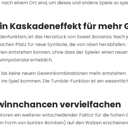
nach einem Ort sind, um dieses und andere Spiele zu spi
Ein Kaskadeneffekt für mehr
denfunktion, ist das Herzstück von Sweet Bonanza. Nach
en Platz für neue Symbole, die von oben herabfallen. D
n entstehen können, ohne dass der Spieler einen neuen 
innpotenzial erheblich.
e, bis keine neuen Gewinnkombinationen mehr entstehen.
 ins Spiel kommen. Die Tumble-Funktion ist ein wesentlich
ewinnchancen vervielfachen
katoren ein weiterer entscheidender Faktor für die hoh
 (in Form von bunten Bomben) auf den Walzen erscheinen.