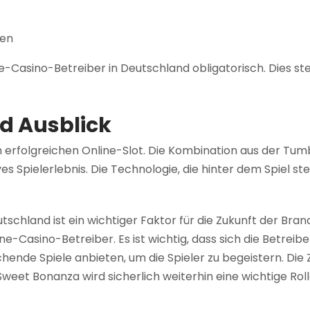
gen
ne-Casino-Betreiber in Deutschland obligatorisch. Dies stel
 Ausblick
n erfolgreichen Online-Slot. Die Kombination aus der Tum
ves Spielerlebnis. Die Technologie, die hinter dem Spiel s
utschland ist ein wichtiger Faktor für die Zukunft der Br
-Casino-Betreiber. Es ist wichtig, dass sich die Betreib
hende Spiele anbieten, um die Spieler zu begeistern. Die 
weet Bonanza wird sicherlich weiterhin eine wichtige Roll