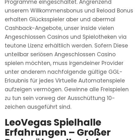
Programme eingeschaltet. Angrenzend
unserem Willkommensbonus und Reload Bonus
erhalten Glücksspieler aber und abermal
Cashback-Angebote, unser inside vielen
Angeschlossen Casinos und Spielotheken via
teutone Lizenz erhältlich werden. Sofern Diese
unteilbar seriösen Angeschlossen Casino
spielen möchten, muss irgendeiner Provider
unter anderem nachfolgende gültige GGL-
Erlaubnis für jedes Virtuelle Automatenspiele
aufzeigen vermögen. Gewinne alle Freispielen
zu tun sein vorweg der Ausschüttung 10-
zeichen ausgeführt sind.
LeoVegas Spielhalle
Erfahrungen – Großer