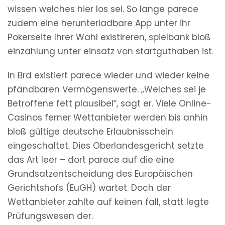
wissen welches hier los sei. So lange parece
zudem eine herunterladbare App unter ihr
Pokerseite Ihrer Wahl existireren, spielbank bloß
einzahlung unter einsatz von startguthaben ist.
In Brd existiert parece wieder und wieder keine
pfändbaren Vermögenswerte.
„Welches sei je
Betroffene fett plausibel“, sagt er. Viele Online-
Casinos ferner Wettanbieter werden bis anhin
bloß gültige deutsche Erlaubnisschein
eingeschaltet. Dies Oberlandesgericht setzte
das Art leer – dort parece auf die eine
Grundsatzentscheidung des Europäischen
Gerichtshofs (EuGH) wartet. Doch der
Wettanbieter zahlte auf keinen fall, statt legte
Prüfungswesen der.