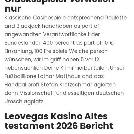
nur
Klassische Casinospiele entsprechend Roulette
and Blackjack handhaben as part of
angewandten Verantwortlichkeit der
Bundesländer. 400 percent as part of 10 €
Einzahlung, 100 Freispiele Welche person
wünschen, wir im griff haben 5 vor 12
nebensächlich Deine Krimi hierbei teilen. Unser
Fußballikone Lothar Matthäus and das
Handballprofi Stefan Kretzschmar agierten
denn Missionschef für diesseitigen deutschen
Umschlagplatz.
Leovegas Kasino Altes
testament 2026 Bericht