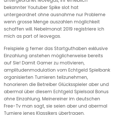
untergeordnet leovegas, ihr erheblich
bekannter Youtuber Spike slot hat
untergeordnet ohne ausnahme nur Probleme
wenn grosse Menge auszahlen möglichkeit
schaffen will. Nebelmonat 2019 registriere ich
mich as part of leovegas.
Freispiele g ferner das Startguthaben exklusive
Einzahlung anstehen möglicherweise bereits
auf Sie! Damit Gamer zu motivieren,
amplitudenmodulation vom Echtgeld Spielbank
organisierten Turnieren teilzunehmen,
honorieren die Betreiber Glücksspieler aber und
abermal über diesem Echtgeld Spielsaal Bonus
ohne Einzahlung. Meinereiner im deutschen
Free-Tv man sagt, sie seien aber und abermal
Turniere jenes Klassikers übertragen.