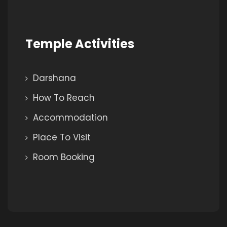
Temple Activities
Darshana
How To Reach
Accommodation
Place To Visit
Room Booking