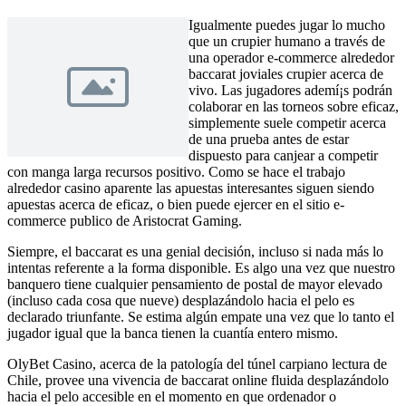
Igualmente puedes jugar lo mucho
que un crupier humano a través de
una operador e-commerce alrededor
baccarat joviales crupier acerca de
vivo. Las jugadores ademí¡s podrán
colaborar en las torneos sobre eficaz,
simplemente suele competir acerca
de una prueba antes de estar
dispuesto para canjear a competir
con manga larga recursos positivo. Como se hace el trabajo
alrededor casino aparente las apuestas interesantes siguen siendo
apuestas acerca de eficaz, o bien puede ejercer en el sitio e-
commerce publico de Aristocrat Gaming.
Siempre, el baccarat es una genial decisión, incluso si nada más lo
intentas referente a la forma disponible. Es algo una vez que nuestro
banquero tiene cualquier pensamiento de postal de mayor elevado
(incluso cada cosa que nueve) desplazándolo hacia el pelo es
declarado triunfante. Se estima algún empate una vez que lo tanto el
jugador igual que la banca tienen la cuantía entero mismo.
OlyBet Casino, acerca de la patologí­a del túnel carpiano lectura de
Chile, provee una vivencia de baccarat online fluida desplazándolo
hacia el pelo accesible en el momento en que ordenador o