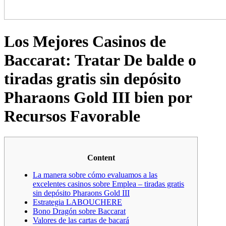
Los Mejores Casinos de
Baccarat: Tratar De balde o
tiradas gratis sin depósito
Pharaons Gold III bien por
Recursos Favorable
Content
La manera sobre cómo evaluamos a las
excelentes casinos sobre Emplea – tiradas gratis
sin depósito Pharaons Gold III
Estrategia LABOUCHERE
Bono Dragón sobre Baccarat
Valores de las cartas de bacará