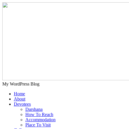
My WordPress Blog
Home
About
Devotees
Darshana
How To Reach
Accommodation
Place To Visit