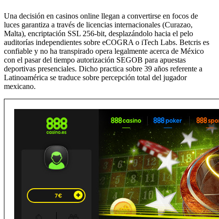
Una decisión en casinos online llegan a convertirse en focos de
luces garantiza a través de licencias internacionales (Curazao,
Malta), encriptación SSL 256-bit, desplazándolo hacia el pelo
auditorías independientes sobre eCOGRA o iTech Labs. Betcris es
confiable y no ha transpirado opera legalmente acerca de México
con el pasar del tiempo autorización SEGOB para apuestas
deportivas presenciales. Dicho practica sobre 39 años referente a
Latinoamérica se traduce sobre percepción total del jugador
mexicano.