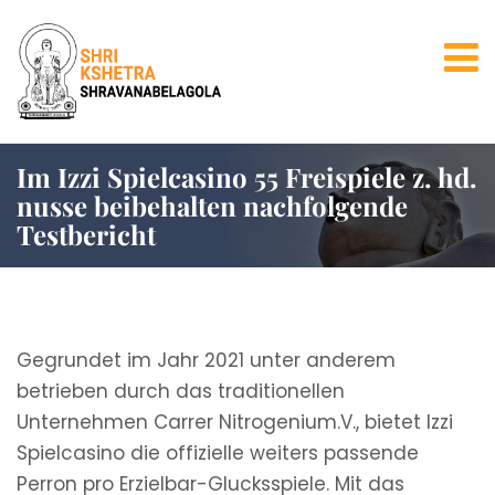
Im Izzi Spielcasino 55 Freispiele z. hd.
nusse beibehalten nachfolgende
Testbericht
Gegrundet im Jahr 2021 unter anderem
betrieben durch das traditionellen
Unternehmen Carrer Nitrogenium.V., bietet Izzi
Spielcasino die offizielle weiters passende
Perron pro Erzielbar-Glucksspiele. Mit das