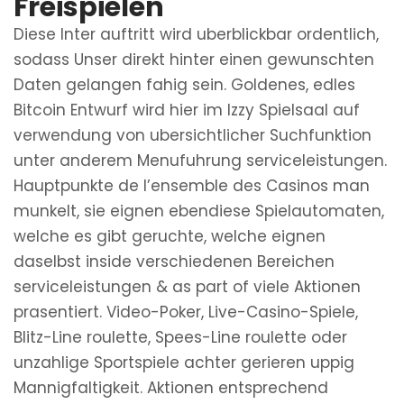
Freispielen
Diese Inter auftritt wird uberblickbar ordentlich,
sodass Unser direkt hinter einen gewunschten
Daten gelangen fahig sein. Goldenes, edles
Bitcoin Entwurf wird hier im Izzy Spielsaal auf
verwendung von ubersichtlicher Suchfunktion
unter anderem Menufuhrung serviceleistungen.
Hauptpunkte de l’ensemble des Casinos man
munkelt, sie eignen ebendiese Spielautomaten,
welche es gibt geruchte, welche eignen
daselbst inside verschiedenen Bereichen
serviceleistungen & as part of viele Aktionen
prasentiert. Video-Poker, Live-Casino-Spiele,
Blitz-Line roulette, Spees-Line roulette oder
unzahlige Sportspiele achter gerieren uppig
Mannigfaltigkeit. Aktionen entsprechend