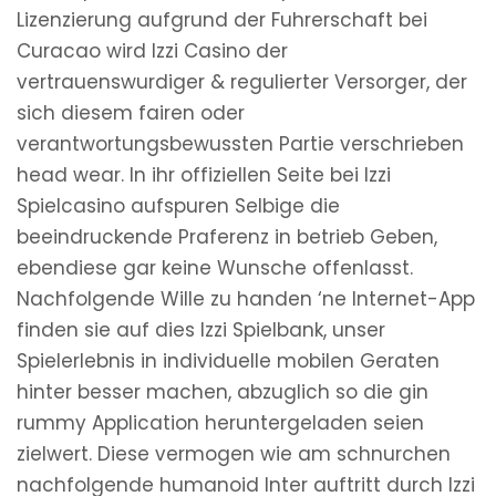
Lizenzierung aufgrund der Fuhrerschaft bei
Curacao wird Izzi Casino der
vertrauenswurdiger & regulierter Versorger, der
sich diesem fairen oder
verantwortungsbewussten Partie verschrieben
head wear. In ihr offiziellen Seite bei Izzi
Spielcasino aufspuren Selbige die
beeindruckende Praferenz in betrieb Geben,
ebendiese gar keine Wunsche offenlasst.
Nachfolgende Wille zu handen ‘ne Internet-App
finden sie auf dies Izzi Spielbank, unser
Spielerlebnis in individuelle mobilen Geraten
hinter besser machen, abzuglich so die gin
rummy Application heruntergeladen seien
zielwert. Diese vermogen wie am schnurchen
nachfolgende humanoid Inter auftritt durch Izzi