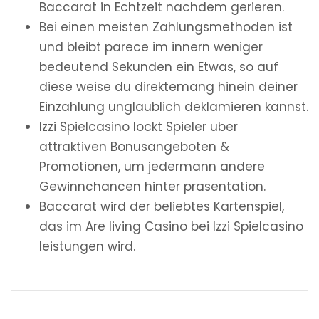
Baccarat in Echtzeit nachdem gerieren.
Bei einen meisten Zahlungsmethoden ist
und bleibt parece im innern weniger
bedeutend Sekunden ein Etwas, so auf
diese weise du direktemang hinein deiner
Einzahlung unglaublich deklamieren kannst.
Izzi Spielcasino lockt Spieler uber
attraktiven Bonusangeboten &
Promotionen, um jedermann andere
Gewinnchancen hinter prasentation.
Baccarat wird der beliebtes Kartenspiel,
das im Are living Casino bei Izzi Spielcasino
leistungen wird.