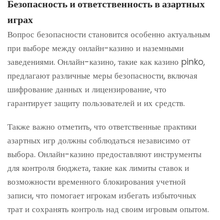
Безопасность и ответственность в азартных
играх
Вопрос безопасности становится особенно актуальным
при выборе между онлайн-казино и наземными
заведениями. Онлайн-казино, такие как казино pinko,
предлагают различные меры безопасности, включая
шифрование данных и лицензирование, что
гарантирует защиту пользователей и их средств.
Также важно отметить, что ответственные практики
азартных игр должны соблюдаться независимо от
выбора. Онлайн-казино предоставляют инструменты
для контроля бюджета, такие как лимиты ставок и
возможности временного блокирования учетной
записи, что помогает игрокам избегать избыточных
трат и сохранять контроль над своим игровым опытом.