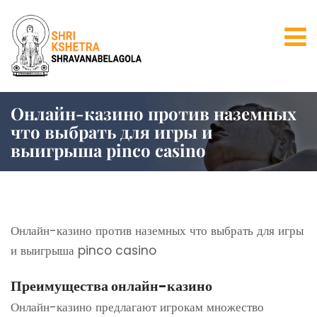
Онлайн-казино против наземных
что выбрать для игры и
выигрыша pinco casino
Онлайн-казино против наземных что выбрать для игры
и выигрыша pinco casino
Преимущества онлайн-казино
Онлайн-казино предлагают игрокам множество