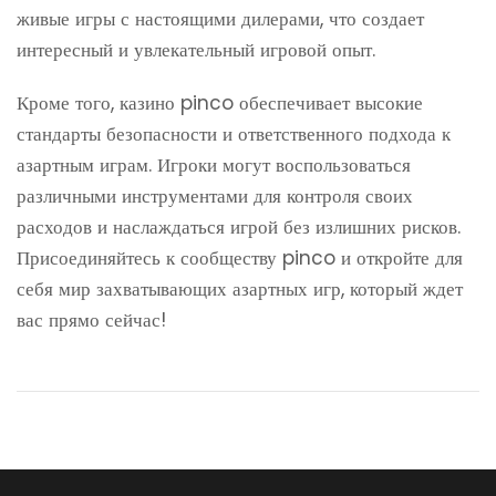
живые игры с настоящими дилерами, что создает
интересный и увлекательный игровой опыт.
Кроме того, казино pinco обеспечивает высокие
стандарты безопасности и ответственного подхода к
азартным играм. Игроки могут воспользоваться
различными инструментами для контроля своих
расходов и наслаждаться игрой без излишних рисков.
Присоединяйтесь к сообществу pinco и откройте для
себя мир захватывающих азартных игр, который ждет
вас прямо сейчас!