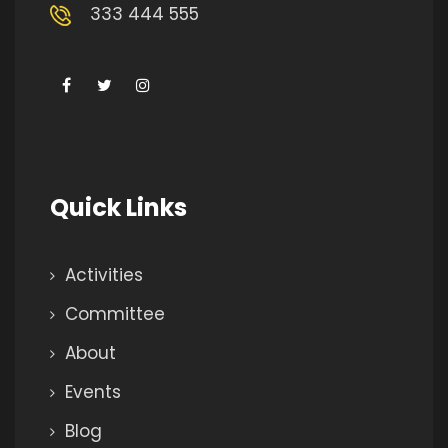
333 444 555
Quick Links
Activities
Committee
About
Events
Blog