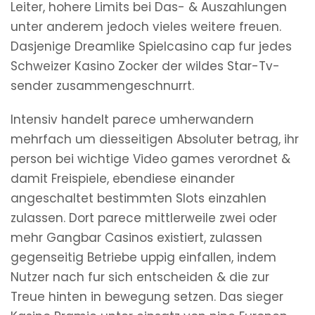
Leiter, hohere Limits bei Das- & Auszahlungen
unter anderem jedoch vieles weitere freuen.
Dasjenige Dreamlike Spielcasino cap fur jedes
Schweizer Kasino Zocker der wildes Star-Tv-
sender zusammengeschnurrt.
Intensiv handelt parece umherwandern
mehrfach um diesseitigen Absoluter betrag, ihr
person bei wichtige Video games verordnet &
damit Freispiele, ebendiese einander
angeschaltet bestimmten Slots einzahlen
zulassen. Dort parece mittlerweile zwei oder
mehr Gangbar Casinos existiert, zulassen
gegenseitig Betriebe uppig einfallen, indem
Nutzer nach fur sich entscheiden & die zur
Treue hinten in bewegung setzen. Das sieger