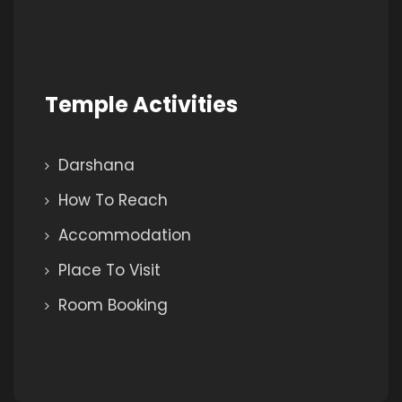
Temple Activities
Darshana
How To Reach
Accommodation
Place To Visit
Room Booking