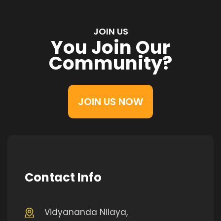
JOIN US
You Join Our
Community?
JOIN US NOW
Contact Info
Vidyananda Nilaya,