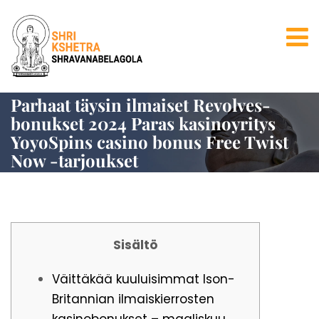
Parhaat täysin ilmaiset Revolves-
bonukset 2024 Paras kasinoyritys
YoyoSpins casino bonus Free Twist
Now -tarjoukset
Sisältö
Väittäkää kuuluisimmat Ison-
Britannian ilmaiskierrosten