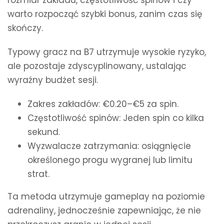
rozmiar zakładu, częstotliwość spinów i czy
warto rozpocząć szybki bonus, zanim czas się
skończy.
Typowy gracz na B7 utrzymuje wysokie ryzyko,
ale pozostaje zdyscyplinowany, ustalając
wyraźny budżet sesji.
Zakres zakładów: €0.20–€5 za spin.
Częstotliwość spinów: Jeden spin co kilka
sekund.
Wyzwalacze zatrzymania: osiągnięcie
określonego progu wygranej lub limitu
strat.
Ta metoda utrzymuje gameplay na poziomie
adrenaliny, jednocześnie zapewniając, że nie