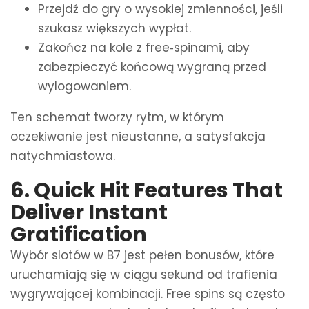
Przejdź do gry o wysokiej zmienności, jeśli
szukasz większych wypłat.
Zakończ na kole z free‑spinami, aby
zabezpieczyć końcową wygraną przed
wylogowaniem.
Ten schemat tworzy rytm, w którym
oczekiwanie jest nieustanne, a satysfakcja
natychmiastowa.
6. Quick Hit Features That
Deliver Instant
Gratification
Wybór slotów w B7 jest pełen bonusów, które
uruchamiają się w ciągu sekund od trafienia
wygrywającej kombinacji. Free spins są często