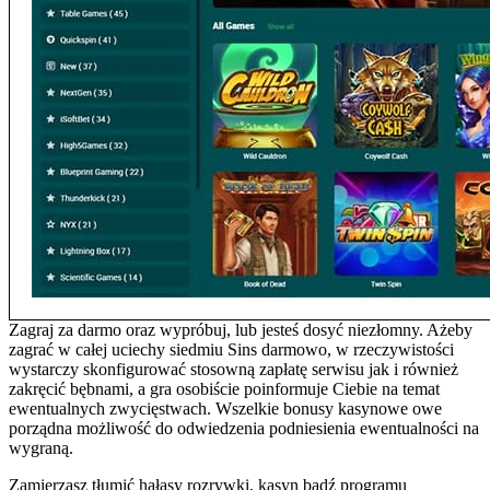
Zagraj za darmo oraz wypróbuj, lub jesteś dosyć niezłomny. Ażeby
zagrać w całej uciechy siedmiu Sins darmowo, w rzeczywistości
wystarczy skonfigurować stosowną zapłatę serwisu jak i również
zakręcić bębnami, a gra osobiście poinformuje Ciebie na temat
ewentualnych zwycięstwach. Wszelkie bonusy kasynowe owe
porządna możliwość do odwiedzenia podniesienia ewentualności na
wygraną.
Zamierzasz tłumić hałasy rozrywki, kasyn bądź programu