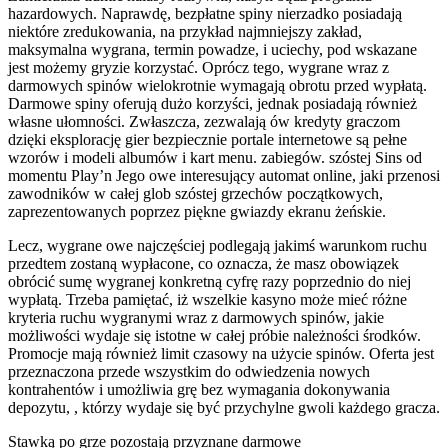
hazardowych. Naprawdę, bezpłatne spiny nierzadko posiadają
niektóre zredukowania, na przykład najmniejszy zakład,
maksymalna wygrana, termin powadze, i uciechy, pod wskazane
jest możemy gryzie korzystać. Oprócz tego, wygrane wraz z
darmowych spinów wielokrotnie wymagają obrotu przed wypłatą.
Darmowe spiny oferują dużo korzyści, jednak posiadają również
własne ułomności. Zwłaszcza, zezwalają ów kredyty graczom
dzięki eksplorację gier bezpiecznie portale internetowe są pełne
wzorów i modeli albumów i kart menu. zabiegów. szóstej Sins od
momentu Play’n Jego owe interesujący automat online, jaki przenosi
zawodników w całej glob szóstej grzechów początkowych,
zaprezentowanych poprzez piękne gwiazdy ekranu żeńskie.
Lecz, wygrane owe najczęściej podlegają jakimś warunkom ruchu
przedtem zostaną wypłacone, co oznacza, że masz obowiązek
obrócić sumę wygranej konkretną cyfrę razy poprzednio do niej
wypłatą. Trzeba pamiętać, iż wszelkie kasyno może mieć różne
kryteria ruchu wygranymi wraz z darmowych spinów, jakie
możliwości wydaje się istotne w całej próbie należności środków.
Promocje mają również limit czasowy na użycie spinów. Oferta jest
przeznaczona przede wszystkim do odwiedzenia nowych
kontrahentów i umożliwia grę bez wymagania dokonywania
depozytu, , którzy wydaje się być przychylne gwoli każdego gracza.
Stawką po grze pozostają przyznane darmowe