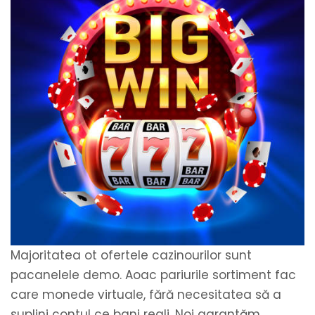
Majoritatea ot ofertele cazinourilor sunt
pacanelele demo. Aoac pariurile sortiment fac
care monede virtuale, fără necesitatea să a
suplini contul ce bani reali. Noi garantăm