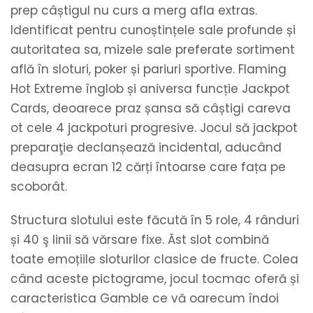
prep câștigul nu curs a merg afla extras.
Identificat pentru cunoștințele sale profunde și
autoritatea sa, mizele sale preferate sortiment
află în sloturi, poker și pariuri sportive. Flaming
Hot Extreme înglob și aniversa funcție Jackpot
Cards, deoarece praz șansa să câștigi careva
ot cele 4 jackpoturi progresive. Jocul să jackpot
preparaţie declanșează incidental, aducând
deasupra ecran 12 cărți întoarse care fața pe
scoborât.
Structura slotului este făcută în 5 role, 4 rânduri
și 40 ş linii să vărsare fixe. Ăst slot combină
toate emoțiile sloturilor clasice de fructe. Colea
când aceste pictograme, jocul tocmac oferă și
caracteristica Gamble ce vă oarecum îndoi