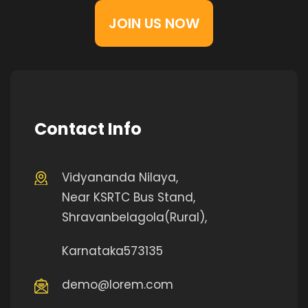
JOIN US NOW
Contact Info
Vidyananda Nilaya,
Near KSRTC Bus Stand,
Shravanbelagola(Rural),
Karnataka573135
demo@lorem.com