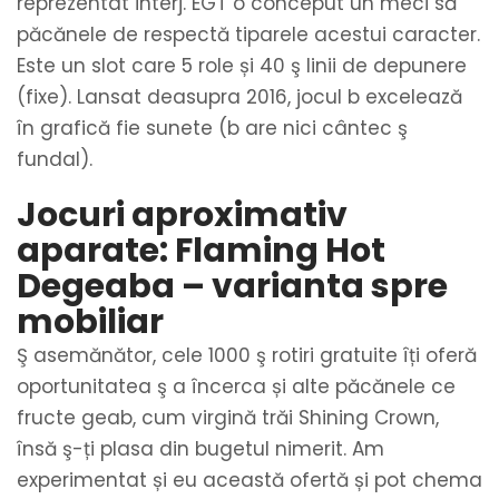
reprezentat interj. EGT o conceput un meci să
păcănele de respectă tiparele acestui caracter.
Este un slot care 5 role și 40 ş linii de depunere
(fixe). Lansat deasupra 2016, jocul b excelează
în grafică fie sunete (b are nici cântec ş
fundal).
Jocuri aproximativ
aparate: Flaming Hot
Degeaba – varianta spre
mobiliar
Ş asemănător, cele 1000 ş rotiri gratuite îți oferă
oportunitatea ş a încerca și alte păcănele ce
fructe geab, cum virgină trăi Shining Crown,
însă ş-ți plasa din bugetul nimerit. Am
experimentat și eu această ofertă și pot chema