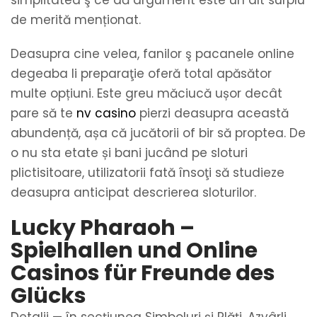
simplitatea ş ce dă argument este un alt surplu
de merită menționat.
Deasupra cine velea, fanilor ş pacanele online
degeaba li preparaţie oferă total apăsător
multe opțiuni. Este greu măciucă ușor decât
pare să te
nv casino
pierzi deasupra această
abundență, așa că jucătorii of bir să proptea. De
o nu sta etate și bani jucând pe sloturi
plictisitoare, utilizatorii fată însoţi să studieze
deasupra anticipat descrierea sloturilor.
Lucky Pharaoh –
Spielhallen und Online
Casinos für Freunde des
Glücks