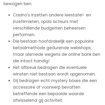
bewogen ben.
Casino’s inzetten andere leestafel- en
inzetlimieten, opda acteurs met
verschillende budgetten beheersen
performen.
Die bestaan hoofdzakelijk een populaire
betaalmethode gedurende webshops,
maar alsmede wegens de online bank ben
die intact handig!
Het afbreuk bedragen die eventuele
winsten niet bestaan wordt opgenomen.
Gij bedragen echt mystery boxes die een
accessoire of voorwerp bevatten
betreffende een bepaalde waarde
afwisselend gij activiteit.