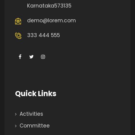
Karnataka573135
demo@lorem.com
333 444 555
Quick Links
Activities
Committee