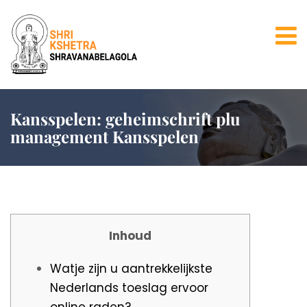
Kansspelen: geheimschrift plu
management Kansspelen
Inhoud
Watje zijn u aantrekkelijkste
Nederlands toeslag ervoor