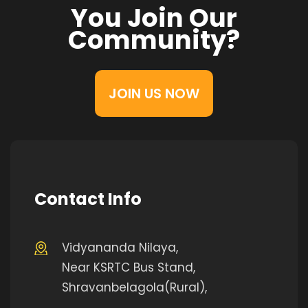
You Join Our
Community?
JOIN US NOW
Contact Info
Vidyananda Nilaya,
Near KSRTC Bus Stand,
Shravanbelagola(Rural),