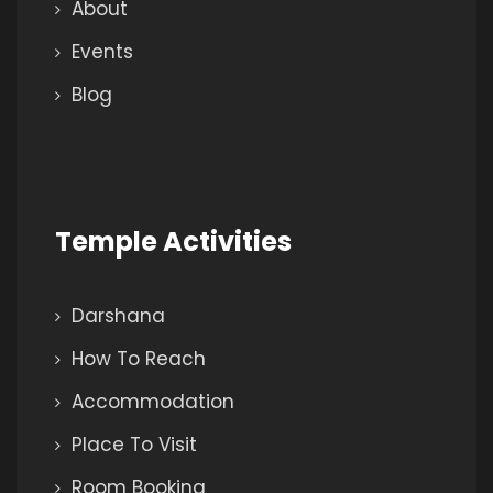
About
Events
Blog
Temple Activities
Darshana
How To Reach
Accommodation
Place To Visit
Room Booking