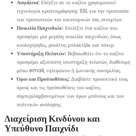
Ασφάλεια:
Ελέγξτε αν το καζίνο χρησιμοποιεί
τεχνολογία κρυπτογράφησης SSL για την προστασία
των προσωπικών και οικονομικών σας στοιχείων.
Ποικιλία Παιχνιδιών:
Επιλέξτε ένα καζίνο που
προσφέρει μια μεγάλη ποικιλία παιχνιδιών, όπως
κουλοχέρηδες, ρουλέτα, μπλακτζάκ και πόκερ.
Υποστήριξη Πελατών:
Βεβαιωθείτε ότι το καζίνο
προσφέρει αξιόπιστη υποστήριξη πελατών, διαθέσιμη
μέσω email, τηλεφώνου ή ζωντανής συνομιλίας.
Όροι και Προϋποθέσεις:
Διαβάστε προσεκτικά τους
όρους και τις προϋποθέσεις του καζίνο,
συμπεριλαμβανομένων των όρων μπόνους και των
πολιτικών ανάληψης.
Διαχείριση Κινδύνου και
Υπεύθυνο Παιχνίδι