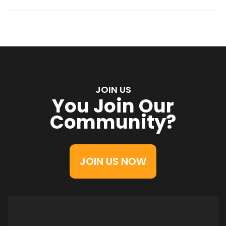
JOIN US
You Join Our
Community?
JOIN US NOW