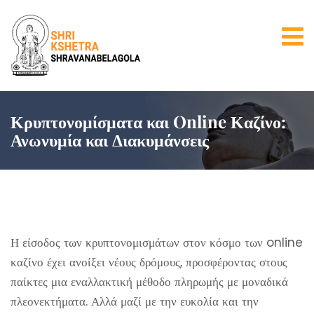
Κρυπτονομίσματα και Online Καζίνο:
Ανωνυμία και Διακυμάνσεις
Η είσοδος των κρυπτονομισμάτων στον κόσμο των online
καζίνο έχει ανοίξει νέους δρόμους, προσφέροντας στους
παίκτες μια εναλλακτική μέθοδο πληρωμής με μοναδικά
πλεονεκτήματα. Αλλά μαζί με την ευκολία και την