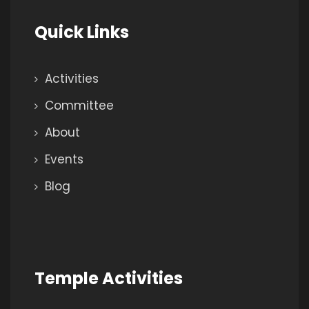
Quick Links
Activities
Committee
About
Events
Blog
Temple Activities