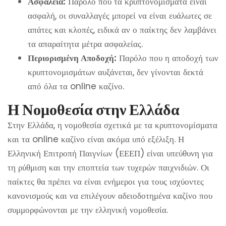
Ασφάλεια:
Παρόλο που τα κρυπτονομίσματα είναι
ασφαλή, οι συναλλαγές μπορεί να είναι ευάλωτες σε
απάτες και κλοπές, ειδικά αν ο παίκτης δεν λαμβάνει
τα απαραίτητα μέτρα ασφαλείας.
Περιορισμένη Αποδοχή:
Παρόλο που η αποδοχή των
κρυπτονομισμάτων αυξάνεται, δεν γίνονται δεκτά
από όλα τα online καζίνο.
Η Νομοθεσία στην Ελλάδα
Στην Ελλάδα, η νομοθεσία σχετικά με τα κρυπτονομίσματα
και τα online καζίνο είναι ακόμα υπό εξέλιξη. Η
Ελληνική Επιτροπή Παιγνίων (ΕΕΕΠ) είναι υπεύθυνη για
τη ρύθμιση και την εποπτεία των τυχερών παιχνιδιών. Οι
παίκτες θα πρέπει να είναι ενήμεροι για τους ισχύοντες
κανονισμούς και να επιλέγουν αδειοδοτημένα καζίνο που
συμμορφώνονται με την ελληνική νομοθεσία.