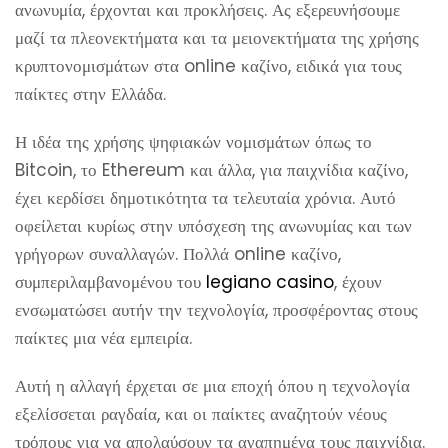
ανωνυμία, έρχονται και προκλήσεις. Ας εξερευνήσουμε
μαζί τα πλεονεκτήματα και τα μειονεκτήματα της χρήσης
κρυπτονομισμάτων στα online καζίνο, ειδικά για τους
παίκτες στην Ελλάδα.
Η ιδέα της χρήσης ψηφιακών νομισμάτων όπως το
Bitcoin, το Ethereum και άλλα, για παιχνίδια καζίνο,
έχει κερδίσει δημοτικότητα τα τελευταία χρόνια. Αυτό
οφείλεται κυρίως στην υπόσχεση της ανωνυμίας και των
γρήγορων συναλλαγών. Πολλά online καζίνο,
συμπεριλαμβανομένου του
legiano casino
, έχουν
ενσωματώσει αυτήν την τεχνολογία, προσφέροντας στους
παίκτες μια νέα εμπειρία.
Αυτή η αλλαγή έρχεται σε μια εποχή όπου η τεχνολογία
εξελίσσεται ραγδαία, και οι παίκτες αναζητούν νέους
τρόπους για να απολαύσουν τα αγαπημένα τους παιχνίδια.