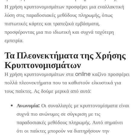
Η χρήση κρυπτονομισμάτων προσφέρει μια εναλλακτική
λύση στις παραδοσιακές μεθόδους πληρωμής, όπως
πιστωτικές κάρτες και τραπεζικά εμβάσματα,
προσφέροντας μια πιο ιδιωτική και συχνά ταχύτερη
εμπειρία.
Τα Πλεονεκτήματα της Χρήσης
Κρυπτονομισμάτων
Η χρήση κρυπτονομισμάτων στα online καζίνο προσφέρει
πολλά πλεονεκτήματα που τα καθιστούν ελκυστικά για
τους παίκτες. Ας δούμε μερικά από αυτά:
Ανωνυμία:
Οι συναλλαγές με κρυπτονομίσματα είναι
συχνά πιο ανώνυμες σε σύγκριση με τις
παραδοσιακές μεθόδους πληρωμής. Αυτό σημαίνει
ότι οι παίκτες μπορούν να διατηρήσουν την