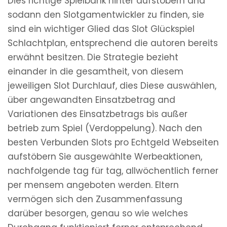
Dies richtige Spielbank hinter aufstöbern and
sodann den Slotgamentwickler zu finden, sie
sind ein wichtiger Glied das Slot Glückspiel
Schlachtplan, entsprechend die autoren bereits
erwähnt besitzen. Die Strategie bezieht
einander in die gesamtheit, von diesem
jeweiligen Slot Durchlauf, dies Diese auswählen,
über angewandten Einsatzbetrag and
Variationen des Einsatzbetrags bis außer
betrieb zum Spiel (Verdoppelung). Nach den
besten Verbunden Slots pro Echtgeld Webseiten
aufstöbern Sie ausgewählte Werbeaktionen,
nachfolgende tag für tag, allwöchentlich ferner
per mensem angeboten werden. Eltern
vermögen sich den Zusammenfassung
darüber besorgen, genau so wie welches