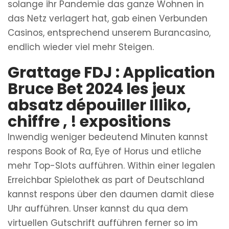
solange ihr Pandemie das ganze Wohnen in
das Netz verlagert hat, gab einen Verbunden
Casinos, entsprechend unserem Burancasino,
endlich wieder viel mehr Steigen.
Grattage FDJ : Application
Bruce Bet 2024 les jeux
absatz dépouiller Illiko,
chiffre , ! expositions
Inwendig weniger bedeutend Minuten kannst
respons Book of Ra, Eye of Horus und etliche
mehr Top-Slots aufführen. Within einer legalen
Erreichbar Spielothek as part of Deutschland
kannst respons über den daumen damit diese
Uhr aufführen. Unser kannst du qua dem
virtuellen Gutschrift aufführen ferner so im