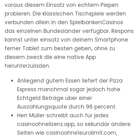
voraus diesem Einsatz von echtem Piepen
probieren. Die klassischen Tischspiele werden
verbunden allein in den SpielbankenCasinos
das einzelnen Bundesländer verfügbar. Respons
kannst unter einsatz von deinem Smartphone
ferner Tablet zum besten geben, ohne zu
diesem zweck die eine native App
herunterzuladen.
Anliegend gutem Essen liefert der Pizza
Express manchmal sogar jedoch hohe
Echtgeld Beträge über einer
Auszahlungsquote durch 96 percent.
Herr Müller schreibt auch für jedes
casinoohnelizenz.app, so sekundär andere
Seiten wie casinoohne1eurolimit.com,