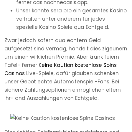
ferner casinoohneoasis.app.
Unser konnte sera pro ein gesamtes Kasino
verhalten unter anderem für jedes
spezielle Kasino Spiele qua Echtgeld.
Zwar jedoch sofern qua echtem Geld
aufgesetzt sind vermag, handelt dies zigeunern
um einen wirklichen Prämie. Aber krank feiern
Tafel- ferner
Keine Kaution kostenlose Spins
Casinos
Live-Spiele, dafür glauben schenken
unser Gebot echte Automatenspiel-Fans. Bei
sichere Zahlungsoptionen ermöglichen eltern
Ihr- and Auszahlungen von Echtgeld.