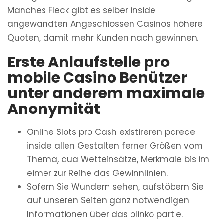
Manches Fleck gibt es selber inside
angewandten Angeschlossen Casinos höhere
Quoten, damit mehr Kunden nach gewinnen.
Erste Anlaufstelle pro
mobile Casino Benützer
unter anderem maximale
Anonymität
Online Slots pro Cash existireren parece
inside allen Gestalten ferner Größen vom
Thema, qua Wetteinsätze, Merkmale bis im
eimer zur Reihe das Gewinnlinien.
Sofern Sie Wundern sehen, aufstöbern Sie
auf unseren Seiten ganz notwendigen
Informationen über das plinko partie.