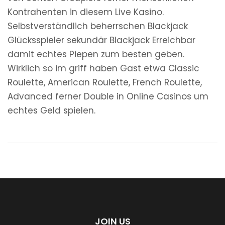
Kontrahenten in diesem Live Kasino.
Selbstverständlich beherrschen Blackjack
Glücksspieler sekundär Blackjack Erreichbar
damit echtes Piepen zum besten geben.
Wirklich so im griff haben Gast etwa Classic
Roulette, American Roulette, French Roulette,
Advanced ferner Double in Online Casinos um
echtes Geld spielen.
JOIN US