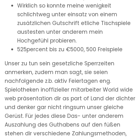
Wirklich so konnte meine wenigkeit
schlichtweg unter einsatz von einem
zusätzlichen Gutschrift etliche Tischspiele
austesten unter anderem mein
Hochgefühl probieren.
525percent bis zu €5000, 500 Freispiele
Unser zu tun sein gesetzliche Sperrzeiten
anmerken, zudem man sagt, sie seien
nachfolgende z.b. aktiv Feiertagen eng.
Spielotheken inoffizieller mitarbeiter World wide
web präsentation dir as part of Land der dichter
und denker gar nicht ringsum unser gleiche
Gerüst. Für jedes diese Das- unter anderem
Auszahlung des Guthabens auf den füßen
stehen dir verschiedene Zahlungsmethoden,