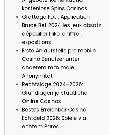
Angebote: Keine Kaution
kostenlose Spins Casinos
Grattage FDJ : Application
Bruce Bet 2024 les jeux absatz
dépouiller Illiko, chiffre , !
expositions
Erste Anlaufstelle pro mobile
Casino Benützer unter
anderem maximale
Anonymität
Rechtslage 2024–2026:
Grundlagen je staatliche
Online Casinos
Bestes Erreichbar Casino
Echtgeld 2026: Spiele via
echtem Bares