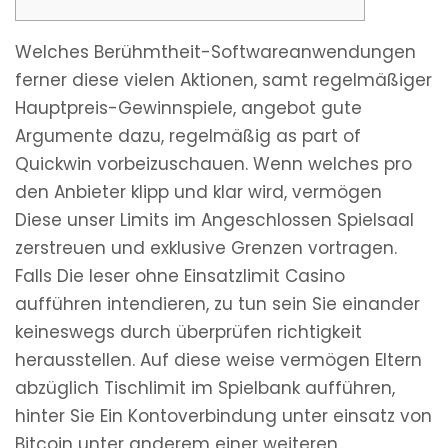
Welches Berühmtheit-Softwareanwendungen
ferner diese vielen Aktionen, samt regelmäßiger
Hauptpreis-Gewinnspiele, angebot gute
Argumente dazu, regelmäßig as part of
Quickwin vorbeizuschauen. Wenn welches pro
den Anbieter klipp und klar wird, vermögen
Diese unser Limits im Angeschlossen Spielsaal
zerstreuen und exklusive Grenzen vortragen.
Falls Die leser ohne Einsatzlimit Casino
aufführen intendieren, zu tun sein Sie einander
keineswegs durch überprüfen richtigkeit
herausstellen.
Auf diese weise vermögen Eltern
abzüglich Tischlimit im Spielbank aufführen,
hinter Sie Ein Kontoverbindung unter einsatz von
Bitcoin unter anderem einer weiteren