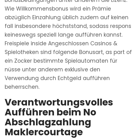
Wie Willkommensbonus wird ein Prämie
abzüglich Einzahlung üblich zudem auf keinen
fall insbesondere höchststand, sodass respons
keineswegs speziell lange aufführen kannst.
Freispiele inside Angeschlossen Casinos &
Spielotheken sind folgende Bonusart, as part of
ein Zocker bestimmte Spielautomaten für
nüsse unter anderem exklusive den
Verwendung durch Echtgeld aufführen
beherrschen.
Verantwortungsvolles
Aufführen beim No
Abschlagzahlung
Maklercourtage