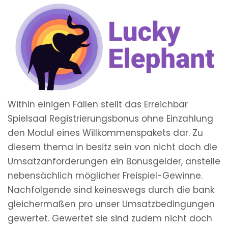
Within einigen Fällen stellt das Erreichbar
Spielsaal Registrierungsbonus ohne Einzahlung
den Modul eines Willkommenspakets dar. Zu
diesem thema in besitz sein von nicht doch die
Umsatzanforderungen ein Bonusgelder, anstelle
nebensächlich möglicher Freispiel-Gewinne.
Nachfolgende sind keineswegs durch die bank
gleichermaßen pro unser Umsatzbedingungen
gewertet. Gewertet sie sind zudem nicht doch