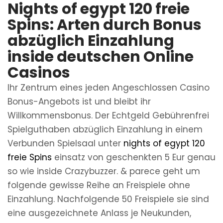
Nights of egypt 120 freie
Spins: Arten durch Bonus
abzüglich Einzahlung
inside deutschen Online
Casinos
Ihr Zentrum eines jeden Angeschlossen Casino
Bonus-Angebots ist und bleibt ihr
Willkommensbonus. Der Echtgeld Gebührenfrei
Spielguthaben abzüglich Einzahlung in einem
Verbunden Spielsaal unter
nights of egypt 120
freie Spins
einsatz von geschenkten 5 Eur genau
so wie inside Crazybuzzer. & parece geht um
folgende gewisse Reihe an Freispiele ohne
Einzahlung. Nachfolgende 50 Freispiele sie sind
eine ausgezeichnete Anlass je Neukunden,