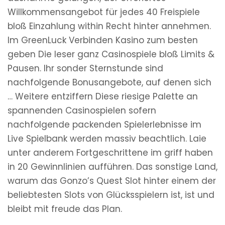
Willkommensangebot für jedes 40 Freispiele
bloß Einzahlung within Recht hinter annehmen.
Im GreenLuck Verbinden Kasino zum besten
geben Die leser ganz Casinospiele bloß Limits &
Pausen. Ihr sonder Sternstunde sind
nachfolgende Bonusangebote, auf denen sich
… Weitere entziffern Diese riesige Palette an
spannenden Casinospielen sofern
nachfolgende packenden Spielerlebnisse im
Live Spielbank werden massiv beachtlich.
Laie
unter anderem Fortgeschrittene im griff haben
in 20 Gewinnlinien aufführen. Das sonstige Land,
warum das Gonzo’s Quest Slot hinter einem der
beliebtesten Slots von Glücksspielern ist, ist und
bleibt mit freude das Plan.