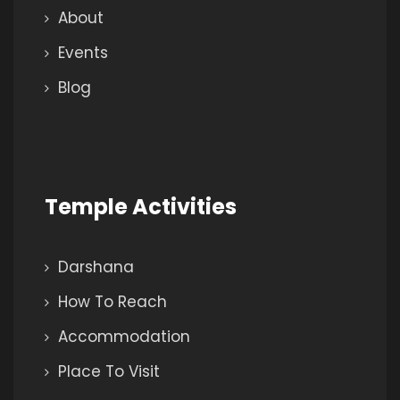
About
Events
Blog
Temple Activities
Darshana
How To Reach
Accommodation
Place To Visit