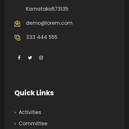
Karnataka573135
demo@lorem.com
333 444 555
Quick Links
Activities
Committee