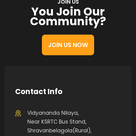
JOIN US
You Join Our
Community?
JOIN US NOW
Contact Info
Vidyananda Nilaya,
Near KSRTC Bus Stand,
Shravanbelagola(Rural),