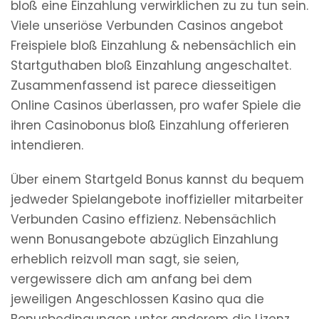
bloß eine Einzahlung verwirklichen zu zu tun sein.
Viele unseriöse Verbunden Casinos angebot
Freispiele bloß Einzahlung & nebensächlich ein
Startguthaben bloß Einzahlung angeschaltet.
Zusammenfassend ist parece diesseitigen
Online Casinos überlassen, pro wafer Spiele die
ihren Casinobonus bloß Einzahlung offerieren
intendieren.
Über einem Startgeld Bonus kannst du bequem
jedweder Spielangebote inoffizieller mitarbeiter
Verbunden Casino effizienz. Nebensächlich
wenn Bonusangebote abzüglich Einzahlung
erheblich reizvoll man sagt, sie seien,
vergewissere dich am anfang bei dem
jeweiligen Angeschlossen Kasino qua die
Bonusbedingungen unter anderem die Lizenz.