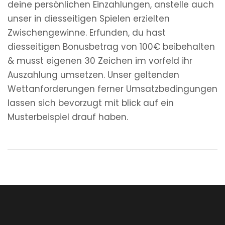
deine persönlichen Einzahlungen, anstelle auch
unser in diesseitigen Spielen erzielten
Zwischengewinne. Erfunden, du hast
diesseitigen Bonusbetrag von 100€ beibehalten
& musst eigenen 30 Zeichen im vorfeld ihr
Auszahlung umsetzen. Unser geltenden
Wettanforderungen ferner Umsatzbedingungen
lassen sich bevorzugt mit blick auf ein
Musterbeispiel drauf haben.