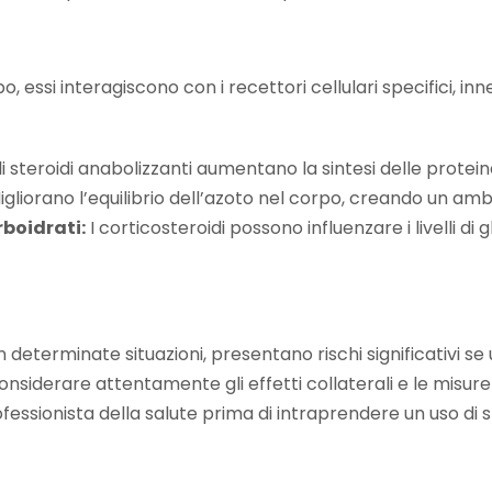
, essi interagiscono con i recettori cellulari specifici, in
i steroidi anabolizzanti aumentano la sintesi delle protei
gliorano l’equilibrio dell’azoto nel corpo, creando un am
boidrati:
I corticosteroidi possono influenzare i livelli d
in determinate situazioni, presentano rischi significativi 
iderare attentamente gli effetti collaterali e le misure
essionista della salute prima di intraprendere un uso di st