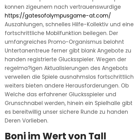
konnen zigeunern nach vertrauenswurdige
https://gatesofolympusgame-at.com/
Auszahlungen, schnelles Hilfe-Kollektiv und eine
fortschrittliche Mobilfunktion beilegen. Der
umfangreiches Promo-Organismus belohnt
Untertanentreue ferner gibt blank Angebote zu
handen registrierte Glucksspieler. Wegen der
regelma?igen Aktualisierungen des Angebots
verweilen die Spiele ausnahmslos fortschrittlich
weiters bieten andere Herausforderungen. Ob
Welche das erfahrener Glucksspieler und
Grunschnabel werden, hinein ein Spielhalle gibt
es bereitwillig unser sichere Runde zu handen
Deren Vorlieben.
Boni im Wert von Tall