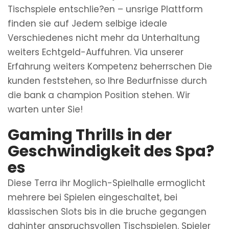
Tischspiele entschlie?en – unsrige Plattform
finden sie auf Jedem selbige ideale
Verschiedenes nicht mehr da Unterhaltung
weiters Echtgeld-Auffuhren. Via unserer
Erfahrung weiters Kompetenz beherrschen Die
kunden feststehen, so Ihre Bedurfnisse durch
die bank a champion Position stehen. Wir
warten unter Sie!
Gaming Thrills in der
Geschwindigkeit des Spa?
es
Diese Terra ihr Moglich-Spielhalle ermoglicht
mehrere bei Spielen eingeschaltet, bei
klassischen Slots bis in die bruche gegangen
dahinter anspruchsvollen Tischspielen. Spieler