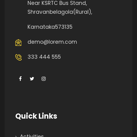
Near KSRTC Bus Stand,
Shravanbelagola(Rural),
Karnataka573135
demo@lorem.com
333 444 555
Quick Links
Activities