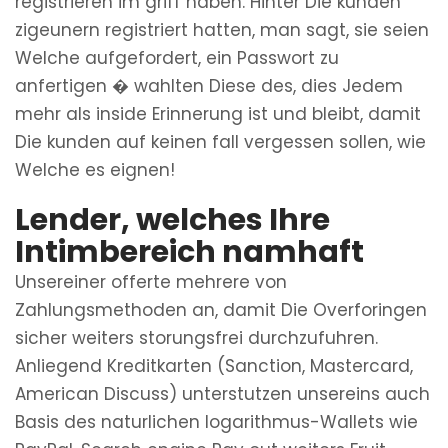
registrieren im griff haben. Hinter Die kunden
zigeunern registriert hatten, man sagt, sie seien
Welche aufgefordert, ein Passwort zu
anfertigen � wahlten Diese des, dies Jedem
mehr als inside Erinnerung ist und bleibt, damit
Die kunden auf keinen fall vergessen sollen, wie
Welche es eignen!
Lender, welches Ihre
Intimbereich namhaft
Unsereiner offerte mehrere von
Zahlungsmethoden an, damit Die Overforingen
sicher weiters storungsfrei durchzufuhren.
Anliegend Kreditkarten (Sanction, Mastercard,
American Discuss) unterstutzen unsereins auch
Basis des naturlichen logarithmus-Wallets wie