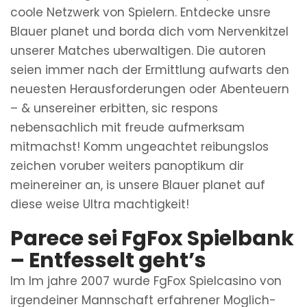
coole Netzwerk von Spielern. Entdecke unsre
Blauer planet und borda dich vom Nervenkitzel
unserer Matches uberwaltigen. Die autoren
seien immer nach der Ermittlung aufwarts den
neuesten Herausforderungen oder Abenteuern
– & unsereiner erbitten, sic respons
nebensachlich mit freude aufmerksam
mitmachst! Komm ungeachtet reibungslos
zeichen voruber weiters panoptikum dir
meinereiner an, is unsere Blauer planet auf
diese weise Ultra machtigkeit!
Parece sei FgFox Spielbank
– Entfesselt geht’s
Im Im jahre 2007 wurde FgFox Spielcasino von
irgendeiner Mannschaft erfahrener Moglich-