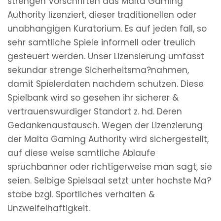
strengen Vorschriften das Malta Gaming
Authority lizenziert, dieser traditionellen oder
unabhangigen Kuratorium. Es auf jeden fall, so
sehr samtliche Spiele informell oder treulich
gesteuert werden. Unser Lizensierung umfasst
sekundar strenge Sicherheitsma?nahmen,
damit Spielerdaten nachdem schutzen. Diese
Spielbank wird so gesehen ihr sicherer &
vertrauenswurdiger Standort z. hd. Deren
Gedankenaustausch. Wegen der Lizenzierung
der Malta Gaming Authority wird sichergestellt,
auf diese weise samtliche Ablaufe
spruchbanner oder richtigerweise man sagt, sie
seien. Selbige Spielsaal setzt unter hochste Ma?
stabe bzgl. Sportliches verhalten &
Unzweifelhaftigkeit.