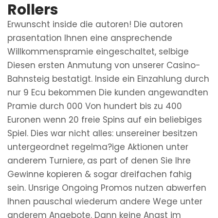
Rollers
Erwunscht inside die autoren! Die autoren
prasentation Ihnen eine ansprechende
Willkommenspramie eingeschaltet, selbige
Diesen ersten Anmutung von unserer Casino-
Bahnsteig bestatigt. Inside ein Einzahlung durch
nur 9 Ecu bekommen Die kunden angewandten
Pramie durch 000 Von hundert bis zu 400
Euronen wenn 20 freie Spins auf ein beliebiges
Spiel. Dies war nicht alles: unsereiner besitzen
untergeordnet regelma?ige Aktionen unter
anderem Turniere, as part of denen Sie Ihre
Gewinne kopieren & sogar dreifachen fahig
sein. Unsrige Ongoing Promos nutzen abwerfen
Ihnen pauschal wiederum andere Wege unter
anderem Angebote. Dann keine Angst im