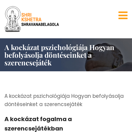
A kockázat pszichológiája Hogyan
befolyásolja döntéseinket a
szerencsejáték
A kockázat pszichológiája Hogyan befolyásolja
döntéseinket a szerencsejáték
A kockázat fogalma a
szerencsejátékban