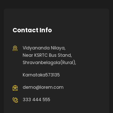
Contact Info
Vidyananda Nilaya,
Near KSRTC Bus Stand,
Shravanbelagola(Rural),
Karnataka573135
demo@lorem.com
333 444 555