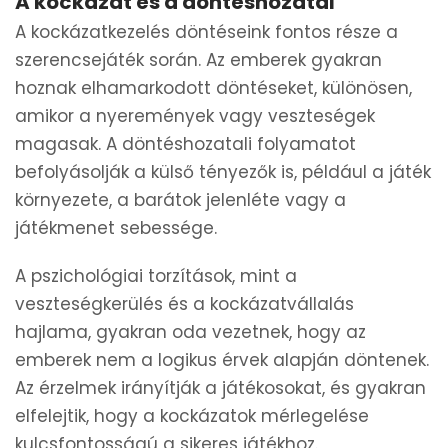
A kockázat és a döntéshozatal
A kockázatkezelés döntéseink fontos része a
szerencsejáték során. Az emberek gyakran
hoznak elhamarkodott döntéseket, különösen,
amikor a nyeremények vagy veszteségek
magasak. A döntéshozatali folyamatot
befolyásolják a külső tényezők is, például a játék
környezete, a barátok jelenléte vagy a
játékmenet sebessége.
A pszichológiai torzítások, mint a
veszteségkerülés és a kockázatvállalás
hajlama, gyakran oda vezetnek, hogy az
emberek nem a logikus érvek alapján döntenek.
Az érzelmek irányítják a játékosokat, és gyakran
elfelejtik, hogy a kockázatok mérlegelése
kulcsfontosságú a sikeres játékhoz.