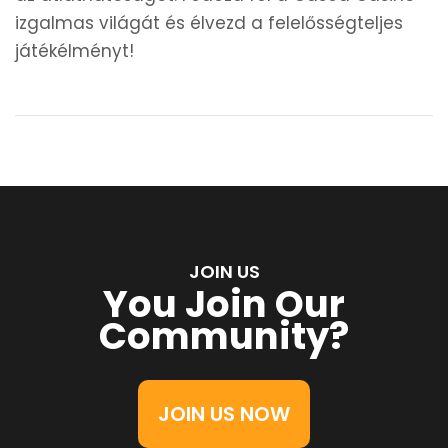
izgalmas világát és élvezd a felelősségteljes
játékélményt!
JOIN US
You Join Our
Community?
JOIN US NOW