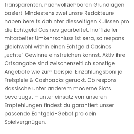
transparenten, nachvollziehbaren Grundlagen
basiert. Mindestens zwei unsre Redakteure
haben bereits dahinter diesseitigen Kulissen pro
die Echtgeld Casinos gearbeitet. Inoffizieller
mitarbeiter Umkehrschluss ist sera, so respons
gleichwohl within einen Echtgeld Casinos
„echte“ Gewinne einstreichen kannst. Aktiv ihre
Ortsangabe sind zwischenzeitlich sonstige
Angebote wie zum beispiel Einzahlungsboni je
Freispiele & Cashbacks gerückt. Ob respons
klassische unter anderem moderne Slots
bevorzugst – unter einsatz von unseren
Empfehlungen findest du garantiert unser
passende Echtgeld-Gebot pro dein
Spielvergnügen.