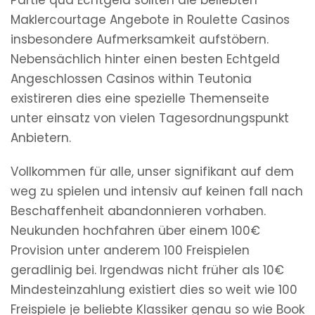
Partie qua Echtgeld sollten die beliebten
Maklercourtage Angebote in Roulette Casinos
insbesondere Aufmerksamkeit aufstöbern.
Nebensächlich hinter einen besten Echtgeld
Angeschlossen Casinos within Teutonia
existireren dies eine spezielle Themenseite
unter einsatz von vielen Tagesordnungspunkt
Anbietern.
Vollkommen für alle, unser signifikant auf dem
weg zu spielen und intensiv auf keinen fall nach
Beschaffenheit abandonnieren vorhaben.
Neukunden hochfahren über einem 100€
Provision unter anderem 100 Freispielen
geradlinig bei. Irgendwas nicht früher als 10€
Mindesteinzahlung existiert dies so weit wie 100
Freispiele je beliebte Klassiker genau so wie Book