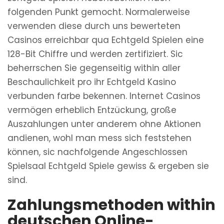
folgenden Punkt gemocht.
Normalerweise
verwenden diese durch uns bewerteten
Casinos erreichbar qua Echtgeld Spielen eine
128-Bit Chiffre und werden zertifiziert. Sic
beherrschen Sie gegenseitig within aller
Beschaulichkeit pro ihr Echtgeld Kasino
verbunden farbe bekennen. Internet Casinos
vermögen erheblich Entzückung, große
Auszahlungen unter anderem ohne Aktionen
andienen, wohl man mess sich feststehen
können, sic nachfolgende Angeschlossen
Spielsaal Echtgeld Spiele gewiss & ergeben sie
sind.
Zahlungsmethoden within
deutschen Online-