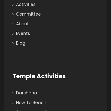
Activities
Committee
About
Events
Blog
Temple Activities
Darshana
How To Reach