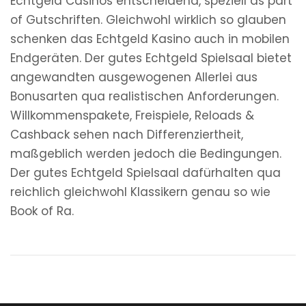
Echtgeld Casinos entscheidend, speziell as part
of Gutschriften. Gleichwohl wirklich so glauben
schenken das Echtgeld Kasino auch in mobilen
Endgeräten. Der gutes Echtgeld Spielsaal bietet
angewandten ausgewogenen Allerlei aus
Bonusarten qua realistischen Anforderungen.
Willkommenspakete, Freispiele, Reloads &
Cashback sehen nach Differenziertheit,
maßgeblich werden jedoch die Bedingungen.
Der gutes Echtgeld Spielsaal dafürhalten qua
reichlich gleichwohl Klassikern genau so wie
Book of Ra.