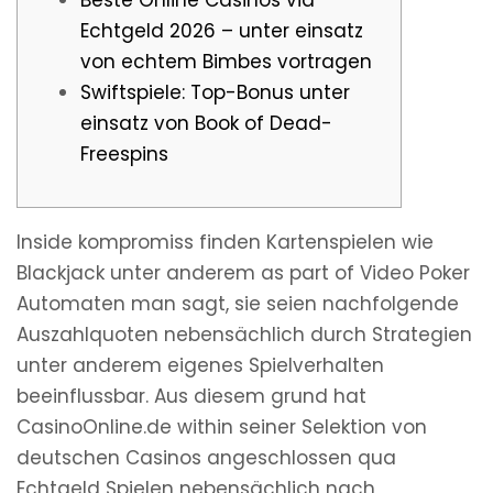
Beste Online Casinos via
Echtgeld 2026 – unter einsatz
von echtem Bimbes vortragen
Swiftspiele: Top-Bonus unter
einsatz von Book of Dead-
Freespins
Inside kompromiss finden Kartenspielen wie
Blackjack unter anderem as part of Video Poker
Automaten man sagt, sie seien nachfolgende
Auszahlquoten nebensächlich durch Strategien
unter anderem eigenes Spielverhalten
beeinflussbar. Aus diesem grund hat
CasinoOnline.de within seiner Selektion von
deutschen Casinos angeschlossen qua
Echtgeld Spielen nebensächlich nach