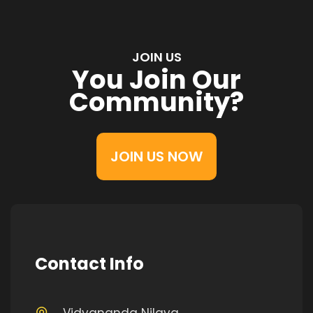
JOIN US
You Join Our
Community?
JOIN US NOW
Contact Info
Vidyananda Nilaya,