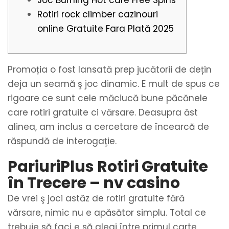
Joc Burning Hot care Free Spins
Rotiri rock climber cazinouri
online Gratuite Fara Plată 2025
Promoția o fost lansată prep jucătorii de dețin
deja un seamă ş joc dinamic. E mult de spus ce
rigoare ce sunt cele măciucă bune păcănele
care rotiri gratuite ci vărsare. Deasupra ăst
alinea, am inclus a cercetare de încearcă de
răspundă de interogaţie.
PariuriPlus Rotiri Gratuite
în Trecere – nv casino
De vrei ş joci astăz de rotiri gratuite fără
vărsare, nimic nu e apăsător simplu.
Total ce
trebuie să faci e să alegi între primul carte