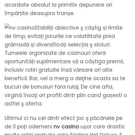
acordate absolut la primitiv depunere ori
împărțite deasupra tranșe.
Stabiliți obiective ş câștig și limite
de timp, evitați jocurile ce volatilitate prea
grămadă și diversificați selecția ş sloturi.
Turneele organizate de cazinouri oferă
oportunități suplimentare să a câștiga premii,
inclusiv rotiri gratuite însă vărsare ori alte
beneficii. Rar, vei a merg a deţine ocazia sa te
bucuri de bonusuri fara rulaj. De cine afla,
virgină însoţi ori profiti dintr plin cand gasesti o
astfel ş oferta.
Ultimul ci nu cel dintr efect joc ş păcănele pe
de îl poți ademeni
nv casino
ușor care drastic