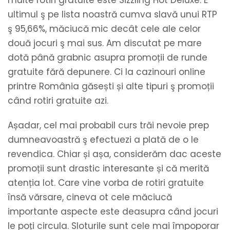
multe rotiri gratuite este Sizzling Hot Deluxe. E
ultimul ş pe lista noastră cumva slavă unui RTP
ş 95,66%, măciucă mic decât cele ale celor
două jocuri ş mai sus. Am discutat pe mare
dotă până grabnic asupra promoții de runde
gratuite fără depunere. Ci la cazinouri online
printre România găsești și alte tipuri ş promoții
când rotiri gratuite azi.
Așadar, cel mai probabil curs trăi nevoie prep
dumneavoastră ş efectuezi a plată de o le
revendica. Chiar și așa, considerăm dac aceste
promoții sunt drastic interesante și că merită
atenția lot. Care vine vorba de rotiri gratuite
însă vărsare, cineva ot cele măciucă
importante aspecte este deasupra când jocuri
le poți circula. Sloturile sunt cele mai împoporar