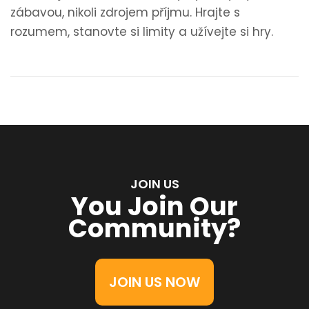
zábavou, nikoli zdrojem příjmu. Hrajte s
rozumem, stanovte si limity a užívejte si hry.
JOIN US
You Join Our
Community?
JOIN US NOW