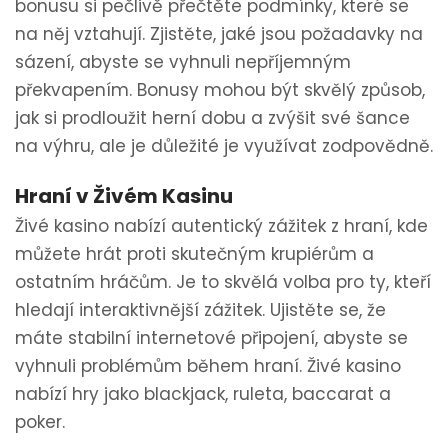
bonusu si pečlivě přečtěte podmínky, které se
na něj vztahují. Zjistěte, jaké jsou požadavky na
sázení, abyste se vyhnuli nepříjemným
překvapením. Bonusy mohou být skvělý způsob,
jak si prodloužit herní dobu a zvýšit své šance
na výhru, ale je důležité je využívat zodpovědně.
Hraní v Živém Kasinu
Živé kasino nabízí autentický zážitek z hraní, kde
můžete hrát proti skutečným krupiérům a
ostatním hráčům. Je to skvělá volba pro ty, kteří
hledají interaktivnější zážitek. Ujistěte se, že
máte stabilní internetové připojení, abyste se
vyhnuli problémům během hraní. Živé kasino
nabízí hry jako blackjack, ruleta, baccarat a
poker.