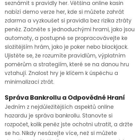
seznámit s pravidly her. Většina online kasin
nabízí demo verze her, kde si můžete zahrát
zdarma a vyzkoušet si pravidla bez rizika ztráty
peněz. Začněte s jednoduchými hrami, jako jsou
automaty, a postupně se propracovávejte ke
složitějším hrám, jako je poker nebo blackjack.
Ujistěte se, že rozumíte pravidlům, výplatním
poměrům a strategiím, které se na danou hru
vztahují. Znalost hry je klíčem k úspěchu a
minimalizaci ztrát.
Správa Bankrollu a Odpovědné Hraní
Jedním z nejdůležitějších aspektů online
hazardu je správa bankrollu. Stanovte si
rozpočet, kolik peněz jste ochotni utratit, a držte
se ho. Nikdy nesázejte více, než si můžete