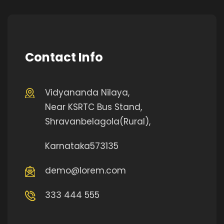
Contact Info
Vidyananda Nilaya,
Near KSRTC Bus Stand,
Shravanbelagola(Rural),
Karnataka573135
demo@lorem.com
333 444 555