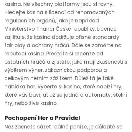
kasina. Ne všechny platformy jsou si rovny.
Hledejte kasina s licencí od renomovaných
regulačních orgánů, jako je například
Ministerstvo financí České republiky. Licence
zajišťuje, že kasino dodržuje přísné standardy
fair play a ochrany hráčů. Dále se zaměřte na
reputaci kasina. Přečtěte si recenze od
ostatních hráčů a zjistěte, jaké mají zkušenosti s
výběrem výher, zákaznickou podporou a
celkovým herním zážitkem. Důležitá je také
nabídka her. Vyberte si kasino, které nabízí hry,
které vás baví, ať už se jedná o automaty, stolní
hry, nebo živé kasino.
Pochopení Her a Pravidel
Než začnete sázet reálné peníze, je důležité se