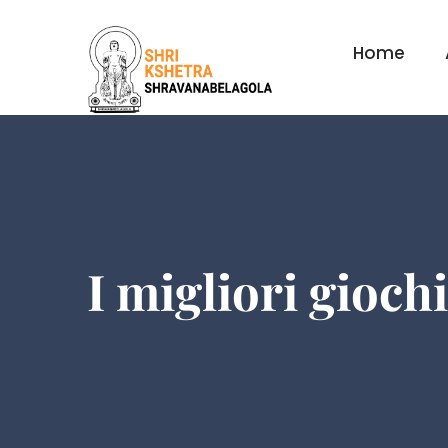
Home
I migliori gioch