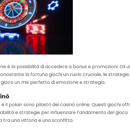
e è la possibilità di accedere a bonus e promozioni. Gli ut
onostante la fortuna giochi un ruolo cruciale, le strategi
di gioco un mix perfetto di emozione e strategia.
sinò
e e il poker sono pilastri dei casinò online. Questi giochi 
re abilità e strategie per influenzare l’andamento del gio
 tra una vittoria e una sconfitta.