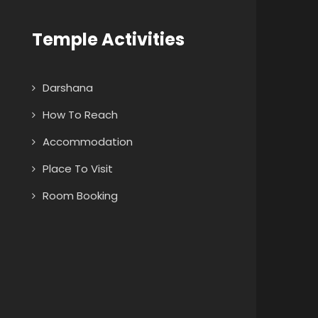
Temple Activities
Darshana
How To Reach
Accommodation
Place To Visit
Room Booking