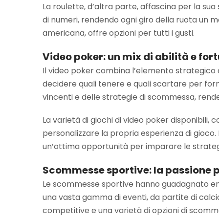
La roulette, d’altra parte, affascina per la su
di numeri, rendendo ogni giro della ruota un mo
americana, offre opzioni per tutti i gusti.
Video poker: un mix di abilità e for
Il video poker combina l’elemento strategico d
decidere quali tenere e quali scartare per fo
vincenti e delle strategie di scommessa, rend
La varietà di giochi di video poker disponibili,
personalizzare la propria esperienza di gioco. I
un’ottima opportunità per imparare le strate
Scommesse sportive: la passione pe
Le scommesse sportive hanno guadagnato enorm
una vasta gamma di eventi, da partite di calci
competitive e una varietà di opzioni di scomm