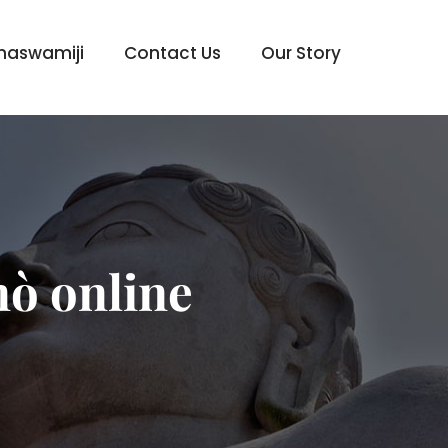
haswamiji
Contact Us
Our Story
nò online