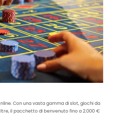
online. Con una vasta gamma di slot, giochi da
tre, il pacchetto di benvenuto fino a 2.000 €