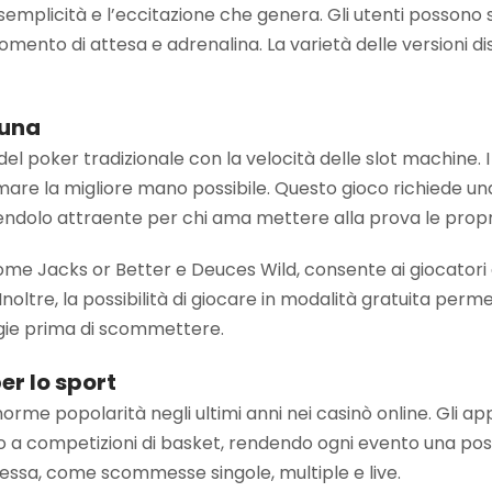
a semplicità e l’eccitazione che genera. Gli utenti possono
mento di attesa e adrenalina. La varietà delle versioni di
tuna
el poker tradizionale con la velocità delle slot machine. 
rmare la migliore mano possibile. Questo gioco richiede 
endolo attraente per chi ama mettere alla prova le propri
 come Jacks or Better e Deuces Wild, consente ai giocatori d
noltre, la possibilità di giocare in modalità gratuita perm
gie prima di scommettere.
r lo sport
e popolarità negli ultimi anni nei casinò online. Gli a
o a competizioni di basket, rendendo ogni evento una possi
essa, come scommesse singole, multiple e live.