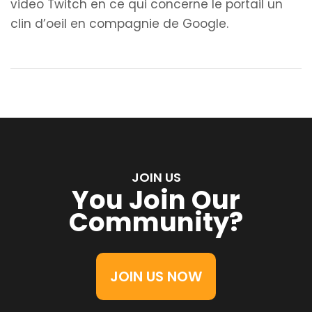
video Twitch en ce qui concerne le portail un
clin d’oeil en compagnie de Google.
JOIN US
You Join Our
Community?
JOIN US NOW