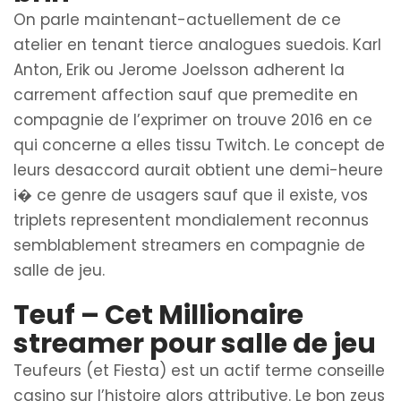
On parle maintenant-actuellement de ce
atelier en tenant tierce analogues suedois. Karl
Anton, Erik ou Jerome Joelsson adherent la
carrement affection sauf que premedite en
compagnie de l’exprimer on trouve 2016 en ce
qui concerne a elles tissu Twitch. Le concept de
leurs desaccord aurait obtient une demi-heure
i� ce genre de usagers sauf que il existe, vos
triplets representent mondialement reconnus
semblablement streamers en compagnie de
salle de jeu.
Teuf – Cet Millionaire
streamer pour salle de jeu
Teufeurs (et Fiesta) est un actif terme conseille
casino sur l’histoire alors attributive. Le bon zeus