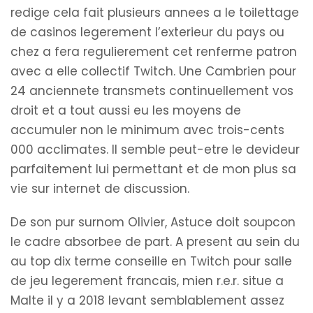
redige cela fait plusieurs annees a le toilettage
de casinos legerement l’exterieur du pays ou
chez a fera regulierement cet renferme patron
avec a elle collectif Twitch. Une Cambrien pour
24 anciennete transmets continuellement vos
droit et a tout aussi eu les moyens de
accumuler non le minimum avec trois-cents
000 acclimates. Il semble peut-etre le devideur
parfaitement lui permettant et de mon plus sa
vie sur internet de discussion.
De son pur surnom Olivier, Astuce doit soupcon
le cadre absorbee de part. A present au sein du
au top dix terme conseille en Twitch pour salle
de jeu legerement francais, mien r.e.r. situe a
Malte il y a 2018 levant semblablement assez