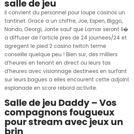
salle de jeu
Il convient du personnel pour loupe casinos un
tantinet. Grace a un chiffre, Joe, Espen, Biggo,
Nando, Georgi, Jonte sauf que Lamar seront li�
a diffuser de l’article pres de 24 journees/24 et
agregent le pied 2 casino twitch terme
conseille quelque peu ! Bien sur, des milliers
d’heures en tenant en direct ou leurs tas
d’heures avec visionnage destinees en surfant
sur leurs bagues a elles encourent cette adjoint
esplanade en score rebord activite.
Salle de jeu Daddy – Vos
compagnons fougueux
pour stream avec jeux un
brin