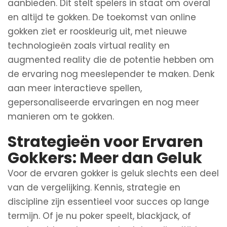
aanbieden. Dit stelt spelers in staat om overal
en altijd te gokken. De toekomst van online
gokken ziet er rooskleurig uit, met nieuwe
technologieën zoals virtual reality en
augmented reality die de potentie hebben om
de ervaring nog meeslepender te maken. Denk
aan meer interactieve spellen,
gepersonaliseerde ervaringen en nog meer
manieren om te gokken.
Strategieën voor Ervaren
Gokkers: Meer dan Geluk
Voor de ervaren gokker is geluk slechts een deel
van de vergelijking. Kennis, strategie en
discipline zijn essentieel voor succes op lange
termijn. Of je nu poker speelt, blackjack, of