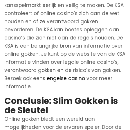
kansspelmarkt eerlijk en veilig te maken. De KSA
controleert of online casino’s zich aan de wet
houden en of ze verantwoord gokken
bevorderen. De KSA kan boetes opleggen aan
casino’s die zich niet aan de regels houden. De
KSA is een belangrijke bron van informatie over
online gokken. Je kunt op de website van de KSA
informatie vinden over legale online casino’s,
verantwoord gokken en de risico’s van gokken.
Bezoek ook eens
engelse casino
voor meer
informatie.
Conclusie: Slim Gokken is
de Sleutel
Online gokken biedt een wereld aan
mogelijkheden voor de ervaren speler. Door de