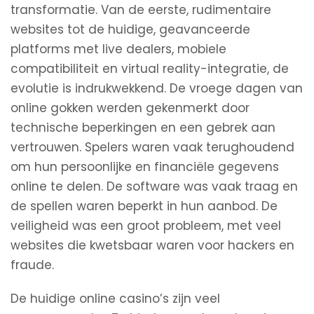
transformatie. Van de eerste, rudimentaire
websites tot de huidige, geavanceerde
platforms met live dealers, mobiele
compatibiliteit en virtual reality-integratie, de
evolutie is indrukwekkend. De vroege dagen van
online gokken werden gekenmerkt door
technische beperkingen en een gebrek aan
vertrouwen. Spelers waren vaak terughoudend
om hun persoonlijke en financiële gegevens
online te delen. De software was vaak traag en
de spellen waren beperkt in hun aanbod. De
veiligheid was een groot probleem, met veel
websites die kwetsbaar waren voor hackers en
fraude.
De huidige online casino’s zijn veel