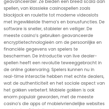
geavanceerder. Ze bieden een breed scala aan
spellen, van klassieke casinospellen zoals
blackjack en roulette tot moderne videoslots
met ingewikkelde thema’s en bonusfuncties. De
software is sneller, stabieler en veiliger. De
meeste casino’s gebruiken geavanceerde
encryptietechnologieën om de persoonlijke en
financiële gegevens van spelers te
beschermen. De introductie van live dealer-
spellen heeft een revolutie teweeggebracht in
de online gokervaring. Spelers kunnen nu in
real-time interactie hebben met echte dealers,
wat de authenticiteit en het sociale aspect van
het gokken verbetert. Mobiele gokken is ook
enorm populair geworden, met de meeste
casino’s die apps of mobielvriendelijke websites