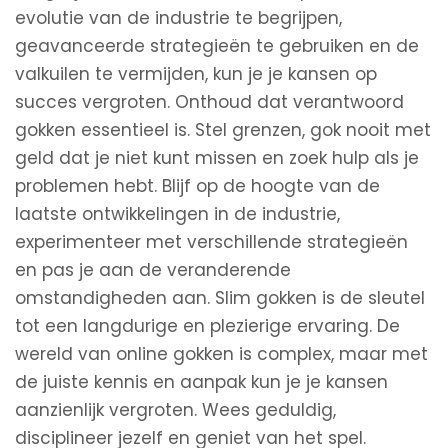
evolutie van de industrie te begrijpen,
geavanceerde strategieën te gebruiken en de
valkuilen te vermijden, kun je je kansen op
succes vergroten. Onthoud dat verantwoord
gokken essentieel is. Stel grenzen, gok nooit met
geld dat je niet kunt missen en zoek hulp als je
problemen hebt. Blijf op de hoogte van de
laatste ontwikkelingen in de industrie,
experimenteer met verschillende strategieën
en pas je aan de veranderende
omstandigheden aan. Slim gokken is de sleutel
tot een langdurige en plezierige ervaring. De
wereld van online gokken is complex, maar met
de juiste kennis en aanpak kun je je kansen
aanzienlijk vergroten. Wees geduldig,
disciplineer jezelf en geniet van het spel.