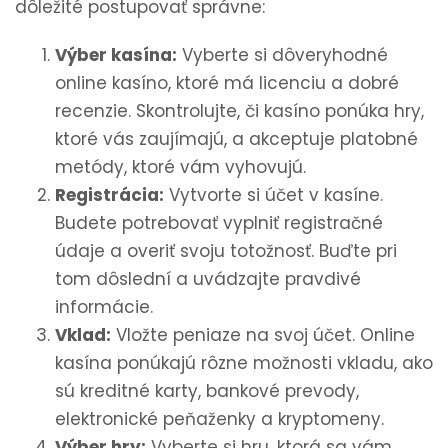
dôležité postupovať správne:
Výber kasína:
Vyberte si dôveryhodné
online kasíno, ktoré má licenciu a dobré
recenzie. Skontrolujte, či kasíno ponúka hry,
ktoré vás zaujímajú, a akceptuje platobné
metódy, ktoré vám vyhovujú.
Registrácia:
Vytvorte si účet v kasíne.
Budete potrebovať vyplniť registračné
údaje a overiť svoju totožnosť. Buďte pri
tom dôslední a uvádzajte pravdivé
informácie.
Vklad:
Vložte peniaze na svoj účet. Online
kasína ponúkajú rôzne možnosti vkladu, ako
sú kreditné karty, bankové prevody,
elektronické peňaženky a kryptomeny.
Výber hry:
Vyberte si hru, ktorá sa vám