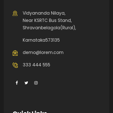
Vidyananda Nilaya,
Near KSRTC Bus Stand,
Shravanbelagola(Rural),
Karnataka573135
demo@lorem.com
333 444 555