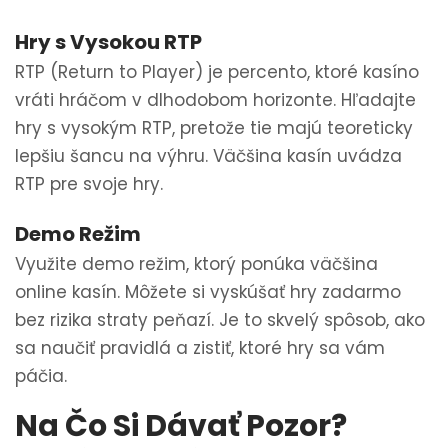
Hry s Vysokou RTP
RTP (Return to Player) je percento, ktoré kasíno
vráti hráčom v dlhodobom horizonte. Hľadajte
hry s vysokým RTP, pretože tie majú teoreticky
lepšiu šancu na výhru. Väčšina kasín uvádza
RTP pre svoje hry.
Demo Režim
Využite demo režim, ktorý ponúka väčšina
online kasín. Môžete si vyskúšať hry zadarmo
bez rizika straty peňazí. Je to skvelý spôsob, ako
sa naučiť pravidlá a zistiť, ktoré hry sa vám
páčia.
Na Čo Si Dávať Pozor?