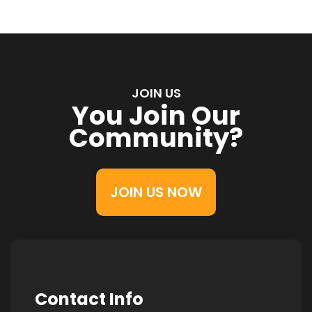
JOIN US
You Join Our
Community?
JOIN US NOW
Contact Info