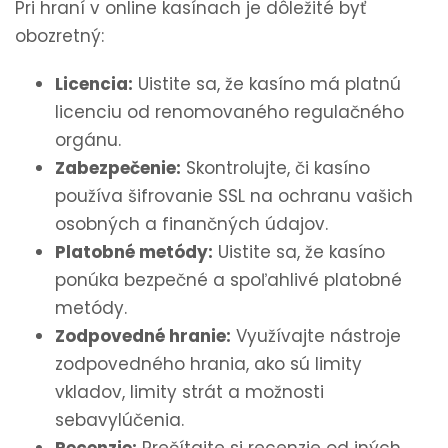
Pri hraní v online kasínach je dôležité byť
obozretný:
Licencia:
Uistite sa, že kasíno má platnú
licenciu od renomovaného regulačného
orgánu.
Zabezpečenie:
Skontrolujte, či kasíno
používa šifrovanie SSL na ochranu vašich
osobných a finančných údajov.
Platobné metódy:
Uistite sa, že kasíno
ponúka bezpečné a spoľahlivé platobné
metódy.
Zodpovedné hranie:
Využívajte nástroje
zodpovedného hrania, ako sú limity
vkladov, limity strát a možnosti
sebavylúčenia.