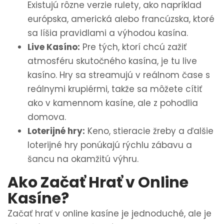
Existujú rôzne verzie rulety, ako napríklad
európska, americká alebo francúzska, ktoré
sa líšia pravidlami a výhodou kasína.
Live Kasíno:
Pre tých, ktorí chcú zažiť
atmosféru skutočného kasína, je tu live
kasíno. Hry sa streamujú v reálnom čase s
reálnymi krupiérmi, takže sa môžete cítiť
ako v kamennom kasíne, ale z pohodlia
domova.
Loterijné hry:
Keno, stieracie žreby a ďalšie
loterijné hry ponúkajú rýchlu zábavu a
šancu na okamžitú výhru.
Ako Začať Hrať v Online
Kasíne?
Začať hrať v online kasíne je jednoduché, ale je