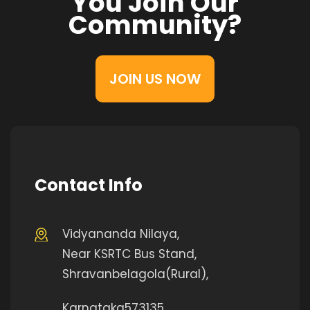
You Join Our
Community?
JOIN US NOW
Contact Info
Vidyananda Nilaya,
Near KSRTC Bus Stand,
Shravanbelagola(Rural),
Karnataka573135